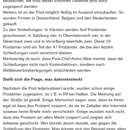
beobachtet, die trotz dieser Enormen Gewinne jetzt doch
zugesperrt werden.
Weiters ist es der Post möglich fleißig im Ausland einzukaufen. So
wurden Firmen in Deutschland, Belgien und den Niederlanden
gekauft.
Zu den Schließungen: In Kärnten werden fünf Postämter
geschlossen, in Salzburg vier, in Oberösterreich vier, in der
Steiermark zwei und in Vorarlberg ebenfalls zwei. Diese 19
Postämter sind ein Teil der 47 Postämter, die bei den letzten
Schließungen noch verschont blieben.
Merkwürdig ist auch, dass Post-Chef Anton Wais meinte, dass die
Schließungen nicht nach Kostenfaktoren, sondern nach
Wettbewerbsüberlegungen entschieden werden
Stellt sich die Frage, was dahintersteckt
Nachdem die Post teilprivatisiert wurde, wurden schon einige
Postämter zugesperrt, so z.B. in Rif bei Hallein. Die Meinung auf
der Straße ist geteilt. Einige Menschen sagen zwar, dass es ihnen
egal ist dass das Postamt zusperrt, da sie im Zeitalter des Internets
sowieso keine Briefe mehr verschicken. Einige wussten noch nicht,
dass das Postamt am alten Markt zusperrt und zeigten sich
teilweise geschockt. Wer bereits davon wusste, war gegen die
Schließung des Postamts. Man könnte sich das Beispiel einer alten