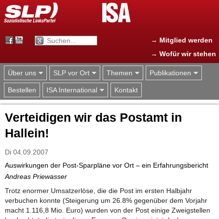
Jump to navigation
→ Mitglied werden
→ Wofür wir stehen
Über uns
SLP vor Ort
Themen
Publikationen
Bestellen
ISA International
Kontakt
Verteidigen wir das Postamt in
Hallein!
Di 04.09.2007
Auswirkungen der Post-Sparpläne vor Ort – ein Erfahrungsbericht
Andreas Priewasser
Trotz enormer Umsatzerlöse, die die Post im ersten Halbjahr
verbuchen konnte (Steigerung um 26.8% gegenüber dem Vorjahr
macht 1.116,8 Mio. Euro) wurden von der Post einige Zweigstellen