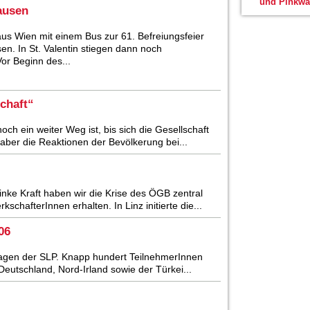
und Pinkwa
ausen
us Wien mit einem Bus zur 61. Befreiungsfeier
n. In St. Valentin stiegen dann noch
or Beginn des...
chaft“
och ein weiter Weg ist, bis sich die Gesellschaft
 aber die Reaktionen der Bevölkerung bei...
linke Kraft haben wir die Krise des ÖGB zentral
schafterInnen erhalten. In Linz initierte die...
06
stagen der SLP. Knapp hundert TeilnehmerInnen
Deutschland, Nord-Irland sowie der Türkei...