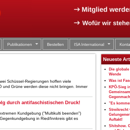
Jump to navigation
Publikationen
Bestellen
ISA International
Konta
Neueste Art
Die globale 
Wende
Was ist Fa
wei Schüssel-Regierungen hoffen viele
Ö und Grüne werden diese nicht bringen. Immer
KPÖ-Sieg i
Gemeinsam
Gegenmacht
lg durch antifaschistischen Druck!
"Es kommen
Streikrecht 
sextremen Kundgebung ("Multikulti beenden")
Gelungene
 Gegenkundgebung in Ried/Innkreis gibt es
Auftakt!
Shitshow. 