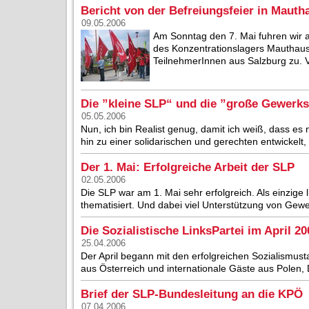
Bericht von der Befreiungsfeier in Mauth
09.05.2006
Am Sonntag den 7. Mai fuhren wir a
des Konzentrationslagers Mauthause
TeilnehmerInnen aus Salzburg zu. V
Die ”kleine SLP“ und die ”große Gewerks
05.05.2006
Nun, ich bin Realist genug, damit ich weiß, dass es n
hin zu einer solidarischen und gerechten entwickelt,
Der 1. Mai: Erfolgreiche Arbeit der SLP
02.05.2006
Die SLP war am 1. Mai sehr erfolgreich. Als einzige 
thematisiert. Und dabei viel Unterstützung von Gewerk
Die Sozialistische LinksPartei im April 20
25.04.2006
Der April begann mit den erfolgreichen Sozialismu
aus Österreich und internationale Gäste aus Polen, 
Brief der SLP-Bundesleitung an die KPÖ
07.04.2006