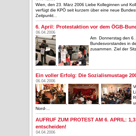
Wien, den 23. März 2006 Liebe Kolleginnen und Ko
verfügt die KPÖ seit kurzem über eine neue Bundessp
Zeitpunkt...
6. April: Protestaktion vor dem ÖGB-Bun
06.04.2006
Am Donnerstag den 6. A
Bundesvorstandes in de
zusammen. Ziel der Sitz
,
Ein voller Erfolg: Die Sozialismustage 2
06.04.2006
V
L
R
,
,
u
Nord-...
AUFRUF ZUM PROTEST AM 6. APRIL: 1,3 M
entscheiden!
04.04.2006