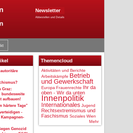
Newsletter
Abbestellen und Details
kt
ikel
Themencloud
Aktivitäten und Berichte
autoritäre
Betrieb
Arbeitskämpfe
und Gewerkschaft
schismus?
Ihr da
Europa
Frauenrechte
n Graz:
oben - Wir da unten
 bundesweite
Innenpolitik
 aufbauen!
Internationales
Jugend
 härtere Tage"
Rechtsextremismus und
verteidigen -
Faschismus
Soziales
Wien
r Kampagnen-
Mehr
Gegen Genozid