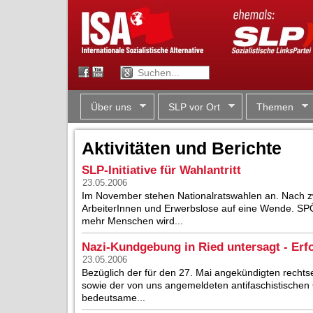
Über uns
SLP vor Ort
Themen
Aktivitäten und Berichte
SLP-Initiative für Wahlantritt
23.05.2006
Im November stehen Nationalratswahlen an. Nach z
ArbeiterInnen und Erwerbslose auf eine Wende. SP
mehr Menschen wird...
Nazi-Kundgebung in Ried untersagt - Erfo
23.05.2006
Bezüglich der für den 27. Mai angekündigten recht
sowie der von uns angemeldeten antifaschistischen
bedeutsame...