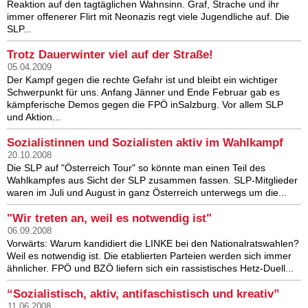
Reaktion auf den tagtäglichen Wahnsinn. Graf, Strache und ihr
immer offenerer Flirt mit Neonazis regt viele Jugendliche auf. Die
SLP...
Trotz Dauerwinter viel auf der Straße!
05.04.2009
Der Kampf gegen die rechte Gefahr ist und bleibt ein wichtiger
Schwerpunkt für uns. Anfang Jänner und Ende Februar gab es
kämpferische Demos gegen die FPÖ inSalzburg. Vor allem SLP
und Aktion...
Sozialistinnen und Sozialisten aktiv im Wahlkampf
20.10.2008
Die SLP auf "Österreich Tour" so könnte man einen Teil des
Wahlkampfes aus Sicht der SLP zusammen fassen. SLP-Mitglieder
waren im Juli und August in ganz Österreich unterwegs um die...
"Wir treten an, weil es notwendig ist"
06.09.2008
Vorwärts: Warum kandidiert die LINKE bei den Nationalratswahlen?
Weil es notwendig ist. Die etablierten Parteien werden sich immer
ähnlicher. FPÖ und BZÖ liefern sich ein rassistisches Hetz-Duell...
“Sozialistisch, aktiv, antifaschistisch und kreativ”
11.06.2008