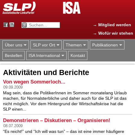
Jump to navigation
→ Mitglied werden
→ Wofür wir stehen
Über uns
SLP vor Ort
Themen
Publikationen
Bestellen
ISA International
Kontakt
Aktivitäten und Berichte
Von wegen Sommerloch...
09.09.2009
Mag sein, dass die PolitikerInnen im Sommer monatelang Urlaub
machen, für Normalsterbliche und daher auch für die SLP ist das
nicht möglich. Vor dem Hintergrund der Wirtschaftskrise hat die
SLP einen...
Demonstrieren – Diskutieren – Organisieren!
08.07.2009
“Es reicht!” und “Ich will was tun” – das ist eine immer häufigere