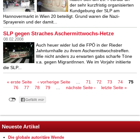
der sehr kurzfristig organisierten
,
Kundgebung der SLP am
Hannovermarkt in Wien 20 beteiligt. Grund waren die Nazi-
Sprayerein und der damit...
SLP gegen Straches Aschermittwochs-Hetze
08.02.2008
Auch heuer wider lud die FPÖ in der Rieder
Jahnturnhalle zu ihrem Aschermittwochstreffen.
Wie nicht anders zu erwarten gabs scharfe Töne
v.a. gegen MigrantInnen. We im Vorjahr initiierte
die SLP...
Seiten
« erste Seite
‹ vorherige Seite
…
71
72
73
74
75
76
77
78
79
…
nächste Seite ›
letzte Seite »
Neueste Artikel
Die globale autoritäre Wende