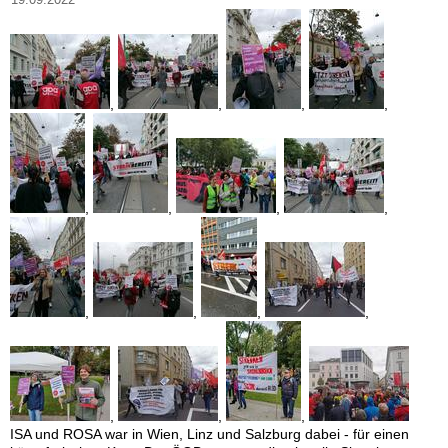
19.09.2022
,
,
,
,
,
,
,
,
,
,
,
,
,
,
,
ISA und ROSA war in Wien, Linz und Salzburg dabei - für einen