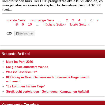
kämpferischen Kurs. Der ÖGB prangert die aktuelle Situation an, es
mangelt aber an einem Aktionsplan.Die Teilnahme blieb mit 32.000
(laut...
Seiten
« erste Seite
‹ vorherige Seite
…
2
3
4
5
6
7
8
9
10
…
nächste Seite ›
letzte Seite »
Neueste Artikel
Marx im Park 2026
Die globale autoritäre Wende
Was ist Faschismus?
KPÖ-Sieg in Graz: Gemeinsam bundesweite Gegenmacht
aufbauen!
"Es kommen härtere Tage"
Streikrecht verteidigen - Gelungener Kampagnen-Auftakt!
Kommende Termine