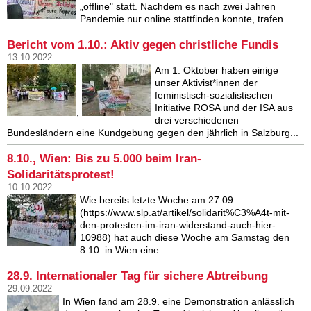
„offline" statt. Nachdem es nach zwei Jahren
Pandemie nur online stattfinden konnte, trafen...
Bericht vom 1.10.: Aktiv gegen christliche Fundis
13.10.2022
Am 1. Oktober haben einige
unser Aktivist*innen der
feministisch-sozialistischen
Initiative ROSA und der ISA aus
,
drei verschiedenen
Bundesländern eine Kundgebung gegen den jährlich in Salzburg...
8.10., Wien: Bis zu 5.000 beim Iran-
Solidaritätsprotest!
10.10.2022
Wie bereits letzte Woche am 27.09.
(https://www.slp.at/artikel/solidarit%C3%A4t-mit-
den-protesten-im-iran-widerstand-auch-hier-
10988) hat auch diese Woche am Samstag den
8.10. in Wien eine...
28.9. Internationaler Tag für sichere Abtreibung
29.09.2022
In Wien fand am 28.9. eine Demonstration anlässlich