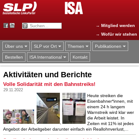
Jump to navigation
→ Mitglied werden
→ Wofür wir stehen
Über uns
SLP vor Ort
Themen
Publikationen
Bestellen
ISA International
Kontakt
Aktivitäten und Berichte
Volle Solidarität mit den Bahnstreiks!
29.11.2022
Heute streiken die
Eisenbahner*innen, mit
einem 24 h langem
Warnstreik wird klar wer
die Arbeit leistet. In
,
,
Zeiten mit 11% ist jedes
Angebot der Arbeitgeber darunter einfach ein Reallohnverlust,...