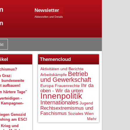
Newsletter
Abbestellen und Details
kt
ikel
Themencloud
Aktivitäten und Berichte
schismus?
Betrieb
Arbeitskämpfe
n Graz:
und Gewerkschaft
 bundesweite
Ihr da
 aufbauen!
Europa
Frauenrechte
oben - Wir da unten
 härtere Tage"
Innenpolitik
verteidigen -
Internationales
Jugend
r Kampagnen-
Rechtsextremismus und
Faschismus
Soziales
Wien
Gegen Genozid
Mehr
shing am ESC!
 Krieg und