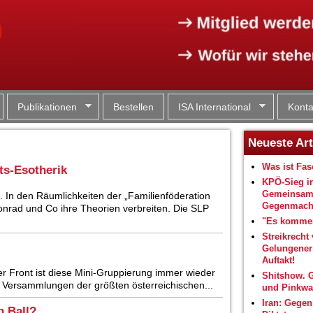
Jump to navigation
Publikationen
Bestellen
ISA International
Konta
Neueste Art
Was ist Fa
ts-Esotherik
KPÖ-Sieg i
Gemeinsam
 In den Räumlichkeiten der „Familienföderation
Gegenmacht
onrad und Co ihre Theorien verbreiten. Die SLP
"Es kommen
Streikrecht 
Gelungene
Auftakt!
er Front ist diese Mini-Gruppierung immer wieder
Shitshow. 
 Versammlungen der größten österreichischen...
und Pinkwa
Iran: Gegen
n Ball?