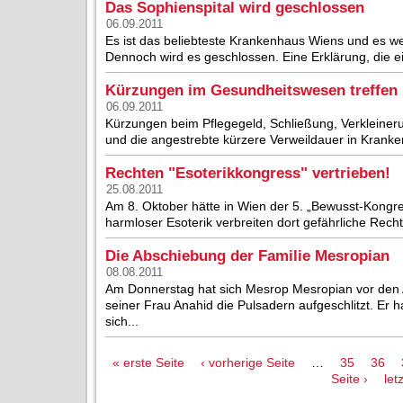
Das Sophienspital wird geschlossen
06.09.2011
Es ist das beliebteste Krankenhaus Wiens und es w
Dennoch wird es geschlossen. Eine Erklärung, die e
Kürzungen im Gesundheitswesen treffen
06.09.2011
Kürzungen beim Pflegegeld, Schließung, Verkleineru
und die angestrebte kürzere Verweildauer in Krank
Rechten "Esoterikkongress" vertrieben!
25.08.2011
Am 8. Oktober hätte in Wien der 5. „Bewusst-Kongre
harmloser Esoterik verbreiten dort gefährliche Rech
Die Abschiebung der Familie Mesropian
08.08.2011
Am Donnerstag hat sich Mesrop Mesropian vor den
seiner Frau Anahid die Pulsadern aufgeschlitzt. Er 
sich...
Seiten
« erste Seite
‹ vorherige Seite
…
35
36
Seite ›
let