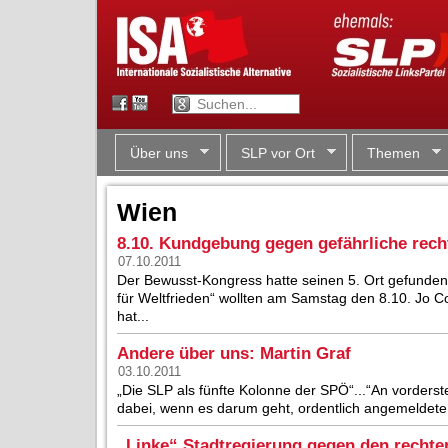
Über uns
SLP vor Ort
Themen
Wien
8.10. Kundgebung gegen gefährliche rech
07.10.2011
Der Bewusst-Kongress hatte seinen 5. Ort gefunden.
für Weltfrieden“ wollten am Samstag den 8.10. Jo C
hat...
Andere über uns: Martin Graf
03.10.2011
„Die SLP als fünfte Kolonne der SPÖ“...“An vorderst
dabei, wenn es darum geht, ordentlich angemeldete
„Linke“ Stadtregierung gegen den rechte