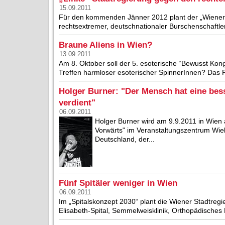
15.09.2011
Für den kommenden Jänner 2012 plant der „Wiener 
rechtsextremer, deutschnationaler Burschenschaftler - 
Braune Aliens in Wien?
13.09.2011
Am 8. Oktober soll der 5. esoterische “Bewusst Kongr
Treffen harmloser esoterischer SpinnerInnen? Das P
Holger Burner: "Der Mensch hat eine besse
verdient"
06.09.2011
Holger Burner wird am 9.9.2011 in Wien
Vorwärts" im Veranstaltungszentrum Wi
Deutschland, der...
Fünf Spitäler weniger in Wien
06.09.2011
Im „Spitalskonzept 2030“ plant die Wiener Stadtregie
Elisabeth-Spital, Semmelweisklinik, Orthopädisches K