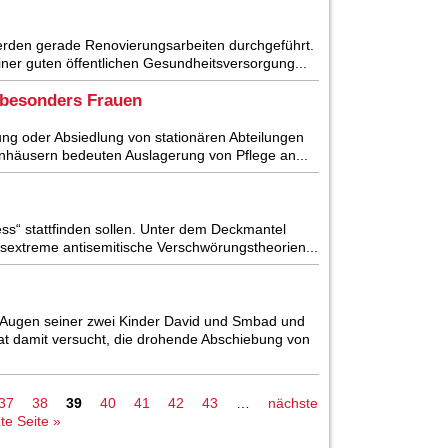
erden gerade Renovierungsarbeiten durchgeführt.
iner guten öffentlichen Gesundheitsversorgung...
 besonders Frauen
ng oder Absiedlung von stationären Abteilungen
enhäusern bedeuten Auslagerung von Pflege an...
ss“ stattfinden sollen. Unter dem Deckmantel
tsextreme antisemitische Verschwörungstheorien...
 Augen seiner zwei Kinder David und Smbad und
hat damit versucht, die drohende Abschiebung von
37
38
39
40
41
42
43
…
nächste
zte Seite »