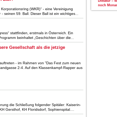
Diktatur – 
noch Monar
Korporationsring (WKR)“ - eine Vereinigung
seinen 59. Ball. Dieser Ball ist ein wichtiges...
ess“ stattfinden, erstmals in Österreich. Ein
rogramm beinhaltet „Geschichten über die...
re Gesellschaft als die jetzige
 auftreten - im Rahmen von "Das Fest zum neuen
elandgasse 2-4. Auf den Klassenkampf-Rapper aus
rung die Schließung folgender Spitäler: Kaiserin-
H Gersthof, KH Floridsdorf, Sophienspital....