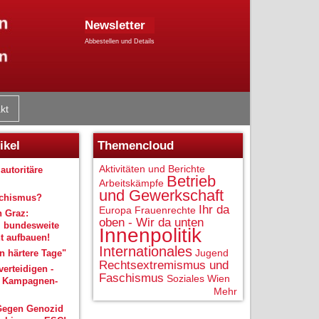
Newsletter
Abbestellen und Details
kt
ikel
Themencloud
Aktivitäten und Berichte
autoritäre
Betrieb
Arbeitskämpfe
und Gewerkschaft
schismus?
Ihr da
Europa
Frauenrechte
n Graz:
oben - Wir da unten
 bundesweite
Innenpolitik
 aufbauen!
Internationales
Jugend
 härtere Tage"
Rechtsextremismus und
verteidigen -
Faschismus
Soziales
Wien
r Kampagnen-
Mehr
Gegen Genozid