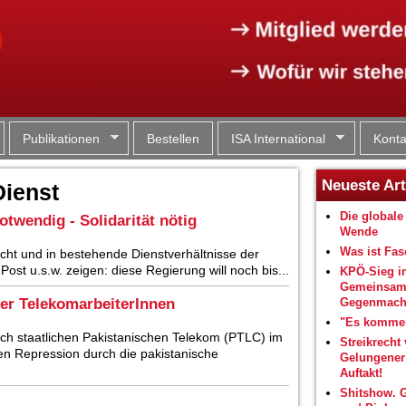
Jump to navigation
Publikationen
Bestellen
ISA International
Konta
Neueste Art
Dienst
Die globale 
otwendig - Solidarität nötig
Wende
Was ist Fa
echt und in bestehende Dienstverhältnisse der
Post u.s.w. zeigen: diese Regierung will noch bis...
KPÖ-Sieg i
Gemeinsam
der TelekomarbeiterInnen
Gegenmacht
"Es kommen
ch staatlichen Pakistanischen Telekom (PTLC) im
Streikrecht 
hen Repression durch die pakistanische
Gelungene
Auftakt!
Shitshow. 