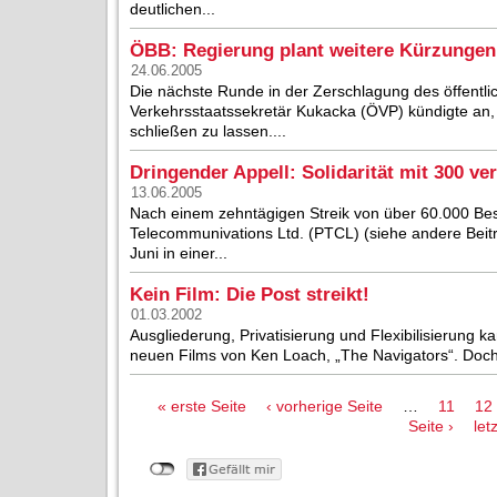
deutlichen...
ÖBB: Regierung plant weitere Kürzungen
24.06.2005
Die nächste Runde in der Zerschlagung des öffentlic
Verkehrsstaatssekretär Kukacka (ÖVP) kündigte an, 
schließen zu lassen....
Dringender Appell: Solidarität mit 300 ve
13.06.2005
Nach einem zehntägigen Streik von über 60.000 Besc
Telecommunivations Ltd. (PTCL) (siehe andere Beitr
Juni in einer...
Kein Film: Die Post streikt!
01.03.2002
Ausgliederung, Privatisierung und Flexibilisierung k
neuen Films von Ken Loach, „The Navigators“. Doch ni
Seiten
« erste Seite
‹ vorherige Seite
…
11
12
Seite ›
let