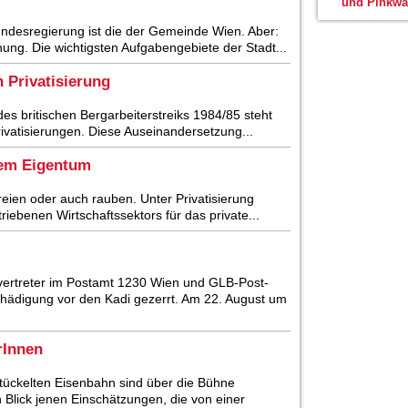
und Pinkwa
Bundesregierung ist die der Gemeinde Wien. Aber:
nung. Die wichtigsten Aufgabengebiete der Stadt...
 Privatisierung
des britischen Bergarbeiterstreiks 1984/85 steht
ivatisierungen. Diese Auseinandersetzung...
chem Eigentum
freien oder auch rauben. Unter Privatisierung
riebenen Wirtschaftssektors für das private...
lvertreter im Postamt 1230 Wien und GLB-Post-
hädigung vor den Kadi gezerrt. Am 22. August um
rInnen
tückelten Eisenbahn sind über die Bühne
 Blick jenen Einschätzungen, die von einer