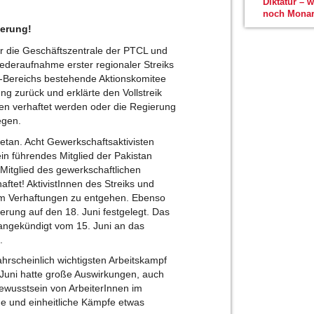
Diktatur – 
noch Monar
ierung!
r die Geschäftszentrale der PTCL und
iederaufnahme erster regionaler Streiks
-Bereichs bestehende Aktionskomitee
g zurück und erklärte den Vollstreik
en verhaftet werden oder die Regierung
egen.
getan. Acht Gewerkschaftsaktivisten
ein führendes Mitglied der Pakistan
Mitglied des gewerkschaftlichen
ftet! AktivistInnen des Streiks und
um Verhaftungen zu entgehen. Ebenso
erung auf den 18. Juni festgelegt. Das
 angekündigt vom 15. Juni an das
.
hrscheinlich wichtigsten Arbeitskampf
. Juni hatte große Auswirkungen, auch
ewusstsein von ArbeiterInnen im
e und einheitliche Kämpfe etwas