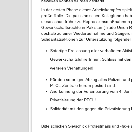
bewirken können wurden gestärkt.
In der ersten Phase dieses Arbeitskampfes spielte
große Rolle. Die pakistanischen KollegInnen ha
diese schon früher zu Repressionsmaßnahmen
Gewerkschaftsrechte in Pakistan (Trade Union 
deshalb zu einer Wiederaufnahme und Steigerun
Solidaritätsaktionen zur Unterstützung folgende
Sofortige Freilassung aller verhafteten Akti
GewerkschaftsführerInnen. Schluss mit d
weiteren Verhaftungen!
Für den sofortigen Abzug alles Polizei- und 
PTCL-Zentrale herum postiert sind.
Anerkennung der Vereinbarung vom 4. Juni 
Privatisierung der PTCL!
Solidarität mit den gegen die Privatisieru
Bitte schicken Sie/schick Protestmails und -faxe 