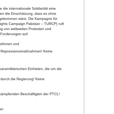
 die internationale Solidarität eine
ben die Einschätzung, dass es ohne
 gekommen wäre. Die Kampagne für
Rights Campaign Pakistan – TURCP) ruft
g von weltweiten Protesten und
r Forderungen auf:
vistInnen und
en Repressionsmaßnahmen! Keine
paramilitärischen Einhieten, die um die
durch die Regierung! Keine
ng kämpfenden Beschäftigten der PTCL!
an: