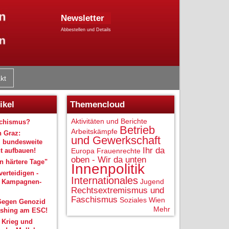
Newsletter
Abbestellen und Details
kt
ikel
Themencloud
Aktivitäten und Berichte
schismus?
Betrieb
Arbeitskämpfe
n Graz:
und Gewerkschaft
 bundesweite
Ihr da
 aufbauen!
Europa
Frauenrechte
oben - Wir da unten
 härtere Tage"
Innenpolitik
verteidigen -
Internationales
Jugend
r Kampagnen-
Rechtsextremismus und
Faschismus
Soziales
Wien
Gegen Genozid
Mehr
shing am ESC!
 Krieg und