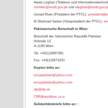
Awais Leghari (Telekom und Informationstechnolo
minister@moitt.gov.pk
und
aleghari@moitt.gov.p
Junaid Khan (Präsident der PTCL):
president@p
M.Shahzad Sadan (Vizepräsident der PTCL):
se
Pakistanische Botschaft in Wien:
Botschaft der Islamischen Republik Pakistan
Hofzeile 13
A-1190 Wien
Tel: +43(1)3687381
Fax: +43(1)3671831
Kopien bitte an:
turcpakistan@yahoo.com
turcpakistan@yahoo.com
slp@slp.at
CWI@worldsoc.co
.u
Solidaritätsbriefe bitte an: :