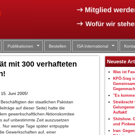
Jump to navigation
Publikationen
Bestellen
ISA International
Konta
Neueste Art
ät mit 300 verhafteten
n!
Was ist Fa
KPÖ-Sieg i
Gemeinsam
Gegenmacht
 15. Juni 2005!
"Es kommen
Beschäftigten der staatlichen Pakistan
Streikrecht 
Gelungene
iträge auf dieser Seite) hatte die
Auftakt!
 dem gewerkschaftlichen Aktionskomitee
Shitshow. 
ns auf unbestimmte Zeit auszusetzen
und Pinkwa
n. Nur wenige Tage später entpuppte
Iran: Gegen
 die Gewerkschaften auf, einer