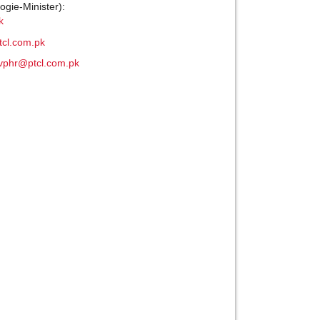
gie-Minister):
k
tcl.com.pk
vphr@ptcl.com.pk