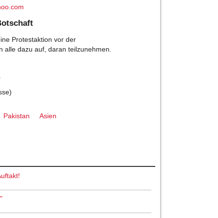
hoo.com
Botschaft
ine Protestaktion vor der
n alle dazu auf, daran teilzunehmen.
0
sse)
Pakistan
Asien
uftakt!
"