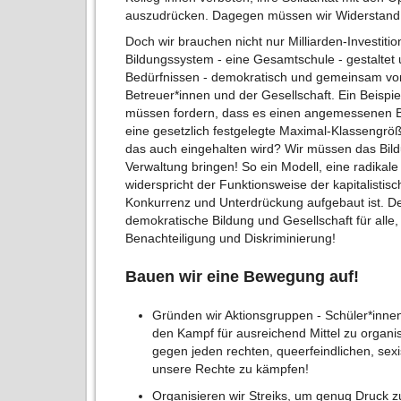
auszudrücken. Dagegen müssen wir Widerstand
Doch wir brauchen nicht nur Milliarden-Investit
Bildungssystem - eine Gesamtschule - gestaltet
Bedürfnissen - demokratisch und gemeinsam von
Betreuer*innen und der Gesellschaft. Ein Beispiel
müssen fordern, dass es einen angemessenen B
eine gesetzlich festgelegte Maximal-Klassengröße
das auch eingehalten wird? Wir müssen das Bil
Verwaltung bringen! So ein Modell, eine radikal
widerspricht der Funktionsweise der kapitalistis
Konkurrenz und Unterdrückung aufgebaut ist. Des
demokratische Bildung und Gesellschaft für alle,
Benachteiligung und Diskriminierung!
Bauen wir eine Bewegung auf!
Gründen wir Aktionsgruppen - Schüler*inn
den Kampf für ausreichend Mittel zu organ
gegen jeden rechten, queerfeindlichen, sexis
unsere Rechte zu kämpfen!
Organisieren wir Streiks, um genug Druck z