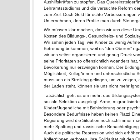
Aushilfskräften zu stopfen. Das Quereinsteiger
Lehramtsstudiums und die versuchte Reform der
zum Ziel. Doch Geld für echte Verbesserungen 
Unternehmen, deren Profite man durch Steuerge
Wir müssen klar machen, dass wir uns diese Umv
Kosten des Bildungs-, Gesundheits- und Sozialsy
Wir sehen jeden Tag, wie Kinder zu wenig Aufme
Betreuung bekommen, weil es “den Oberen” egal
wir uns selbst organisieren und genug Druck v
seine Prioritäten so offensichtlich woanders hat
Bevölkerung nur erzwingen können. Der Bildungsa
Möglichkeit, Kolleg*innen und unterschiedliche B
muss uns ein Streiktag gelingen, um zu zeigen, 
der Laden steht, können sie uns nicht mehr igno
Tatsächlich geht es um mehr: das Bildungssystem 
soziale Selektion ausgelegt. Arme, migrantisier
Kinder/Jugendliche mit Behinderung oder psychi
Besondere Bedürfnisse haben keinen Platz! Ein
Regierung wird die Situation noch schlimmer m
mehr Spaltung und rassistische Benachteiligung 
Auch die politische Repression wird sich erhöhe
Kolleg*innen verboten, ihre Solidarität mit den 