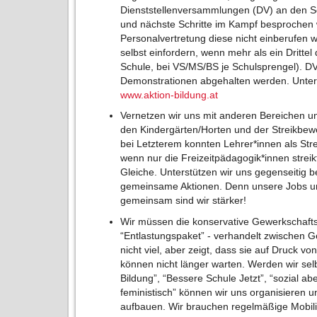
Dienststellenversammlungen (DV) an den Sc
und nächste Schritte im Kampf besprochen
Personalvertretung diese nicht einberufen 
selbst einfordern, wenn mehr als ein Drittel
Schule, bei VS/MS/BS je Schulsprengel). DV
Demonstrationen abgehalten werden. Untersc
www.aktion-bildung.at
Vernetzen wir uns mit anderen Bereichen un
den Kindergärten/Horten und der Streikbew
bei Letzterem konnten Lehrer*innen als Str
wenn nur die Freizeitpädagogik*innen stre
Gleiche. Unterstützen wir uns gegenseitig b
gemeinsame Aktionen. Denn unsere Jobs 
gemeinsam sind wir stärker!
Wir müssen die konservative Gewerkschafts
“Entlastungspaket” - verhandelt zwischen G
nicht viel, aber zeigt, dass sie auf Druck 
können nicht länger warten. Werden wir selbst
Bildung”, “Bessere Schule Jetzt”, “sozial abe
feministisch” können wir uns organisieren 
aufbauen. Wir brauchen regelmäßige Mobil