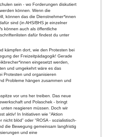
hulen sein - wo Forderungen diskutiert
 werden können. Wenn die
will, können das die Dienstnehmer*innen
 dafür sind (in AHS/BHS je einzelner
s können auch als öffentliche
hriftenlisten dafür findest du unter
d kämpfen dort, wie den Protesten bei
egung der Freizeitpädagogik! Gerade
eikbrecher*innen eingesetzt werden,
ikten und umgekehrt wäre es das
ei Protesten und organisieren
und Probleme hängen zusammen und
spitze vor uns her treiben. Das neue
ewerkschaft und Polaschek - bringt
von unten reagieren müssen. Doch wir
 aktiv! In Initiativen wie “Aktion
r nicht blöd” oder “ROSA - sozialistisch-
und die Bewegung gemeinsam langfristig
isierungen und eine