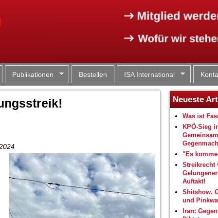
Jump to navigation
Publikationen
Bestellen
ISA International
Konta
Neueste Art
ngsstreik!
Was ist Fa
KPÖ-Sieg i
Gemeinsam
Gegenmacht
.2024
"Es kommen
Streikrecht 
Gelungene
Auftakt!
Shitshow. 
und Pinkwa
Iran: Gegen