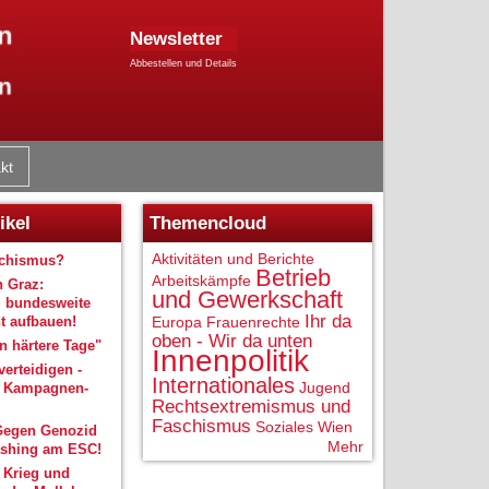
Newsletter
Abbestellen und Details
kt
ikel
Themencloud
Aktivitäten und Berichte
schismus?
Betrieb
Arbeitskämpfe
n Graz:
und Gewerkschaft
 bundesweite
Ihr da
 aufbauen!
Europa
Frauenrechte
oben - Wir da unten
 härtere Tage"
Innenpolitik
verteidigen -
Internationales
Jugend
r Kampagnen-
Rechtsextremismus und
Faschismus
Soziales
Wien
Gegen Genozid
Mehr
shing am ESC!
 Krieg und