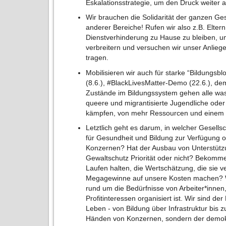
Eskalationsstrategie, um den Druck weiter 
Wir brauchen die Solidarität der ganzen Ges
anderer Bereiche! Rufen wir also z.B. Eltern
Dienstverhinderung zu Hause zu bleiben, um
verbreitern und versuchen wir unser Anlieg
tragen.
Mobilisieren wir auch für starke “Bildungs
(8.6.), #BlackLivesMatter-Demo (22.6.), de
Zustände im Bildungssystem gehen alle was 
queere und migrantisierte Jugendliche oder 
kämpfen, von mehr Ressourcen und einem i
Letztlich geht es darum, in welcher Gesellsc
für Gesundheit und Bildung zur Verfügung 
Konzernen? Hat der Ausbau von Unterstütz
Gewaltschutz Priorität oder nicht? Bekom
Laufen halten, die Wertschätzung, die sie
Megagewinne auf unsere Kosten machen? Wi
rund um die Bedürfnisse von Arbeiter*innen
Profitinteressen organisiert ist. Wir sind de
Leben - von Bildung über Infrastruktur bis zu
Händen von Konzernen, sondern der demokr