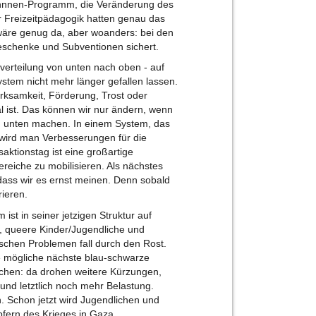
*innnen-Programm, die Veränderung des
 Freizeitpädagogik hatten genau das
wäre genug da, aber woanders: bei den
schenke und Subventionen sichert.
erteilung von unten nach oben - auf
stem nicht mehr länger gefallen lassen.
rksamkeit, Förderung, Trost oder
 ist. Das können wir nur ändern, wenn
on unten machen. In einem System, das
, wird man Verbesserungen für die
ktionstag ist eine großartige
ereiche zu mobilisieren. Als nächstes
dass wir es ernst meinen. Denn sobald
rieren.
ist in seiner jetzigen Struktur auf
te, queere Kinder/Jugendliche und
schen Problemen fall durch den Rost.
e mögliche nächste blau-schwarze
achen: da drohen weitere Kürzungen,
und letztlich noch mehr Belastung.
n. Schon jetzt wird Jugendlichen und
Opfern des Krieges in Gaza