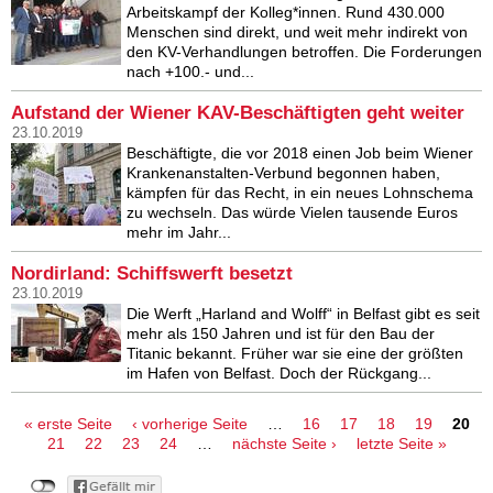
Arbeitskampf der Kolleg*innen. Rund 430.000
Menschen sind direkt, und weit mehr indirekt von
den KV-Verhandlungen betroffen. Die Forderungen
nach +100.- und...
Aufstand der Wiener KAV-Beschäftigten geht weiter
23.10.2019
Beschäftigte, die vor 2018 einen Job beim Wiener
Krankenanstalten-Verbund begonnen haben,
kämpfen für das Recht, in ein neues Lohnschema
zu wechseln. Das würde Vielen tausende Euros
mehr im Jahr...
Nordirland: Schiffswerft besetzt
23.10.2019
Die Werft „Harland and Wolff“ in Belfast gibt es seit
mehr als 150 Jahren und ist für den Bau der
Titanic bekannt. Früher war sie eine der größten
im Hafen von Belfast. Doch der Rückgang...
Seiten
« erste Seite
‹ vorherige Seite
…
16
17
18
19
20
21
22
23
24
…
nächste Seite ›
letzte Seite »