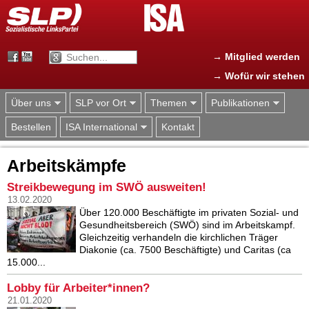
Jump to navigation
→ Mitglied werden
→ Wofür wir stehen
Über uns
SLP vor Ort
Themen
Publikationen
Bestellen
ISA International
Kontakt
Arbeitskämpfe
Streikbewegung im SWÖ ausweiten!
13.02.2020
Über 120.000 Beschäftigte im privaten Sozial- und
Gesundheitsbereich (SWÖ) sind im Arbeitskampf.
Gleichzeitig verhandeln die kirchlichen Träger
Diakonie (ca. 7500 Beschäftigte) und Caritas (ca
15.000...
Lobby für Arbeiter*innen?
21.01.2020