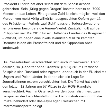
Präsident Duterte hat aber selbst mit dem Schein dessen
gebrochen. Sein „Krieg gegen Drogen“ kostete bereits ca. 7000
Menschen das Leben. Eine genaue Zahl ist nicht möglich, weil das
Morden von meist völlig willkürlich ausgesuchten Opfern gemäß
des Präsidenten-Aufrufs „auf Sicht“ passiert. Todesschwadronen
terrorisieren besonders die Armen-Viertel. Zusätzlich gilt auf den
Philippinen seit Mai 2017 für ein Drittel des Landes das Kriegsrecht
– offiziell, um gegen eine lokale Islamisten-Miliz zu kämpfen.
Darunter leiden die Pressefreiheit und die Opposition aber
landesweit.
Die Pressefreiheit verschlechtert sich auch im weltweiten Trend
deutlich, so „Reporter ohne Grenzen“ (ROG) 2017: Drastische
Beispiele sind Russland oder Ägypten, aber auch in der EU sind mit
Ungarn und Polen Länder, in denen sich die Lage für
JournalistInnen extrem verschlechtert hat. Die Türkei hat sich in
den letzten 12 Jahren um 57 Plätze in der ROG-Rangliste
verschlechtert. Auch in Österreich werden JournalistInnen, zum
Beispiel an der Berichterstattung bei Demonstrationen, durch die
Polizei behindert oder das Asyl-Lager Traiskirchen mit
Informationssperre belegt.