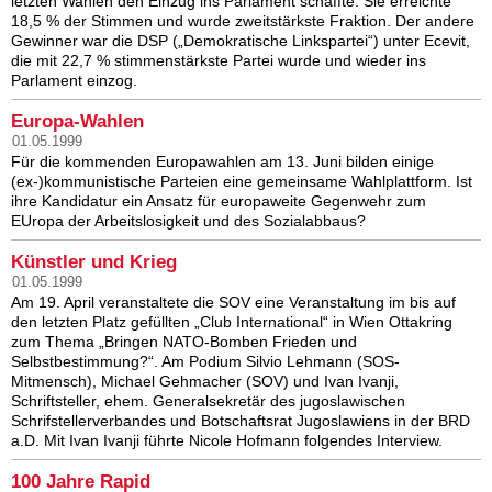
letzten Wahlen den Einzug ins Parlament schaffte. Sie erreichte
18,5 % der Stimmen und wurde zweitstärkste Fraktion. Der andere
Gewinner war die DSP („Demokratische Linkspartei“) unter Ecevit,
die mit 22,7 % stimmenstärkste Partei wurde und wieder ins
Parlament einzog.
Europa-Wahlen
01.05.1999
Für die kommenden Europawahlen am 13. Juni bilden einige
(ex-)kommunistische Parteien eine gemeinsame Wahlplattform. Ist
ihre Kandidatur ein Ansatz für europaweite Gegenwehr zum
EUropa der Arbeitslosigkeit und des Sozialabbaus?
Künstler und Krieg
01.05.1999
Am 19. April veranstaltete die SOV eine Veranstaltung im bis auf
den letzten Platz gefüllten „Club International“ in Wien Ottakring
zum Thema „Bringen NATO-Bomben Frieden und
Selbstbestimmung?“. Am Podium Silvio Lehmann (SOS-
Mitmensch), Michael Gehmacher (SOV) und Ivan Ivanji,
Schriftsteller, ehem. Generalsekretär des jugoslawischen
Schrifstellerverbandes und Botschaftsrat Jugoslawiens in der BRD
a.D. Mit Ivan Ivanji führte Nicole Hofmann folgendes Interview.
100 Jahre Rapid