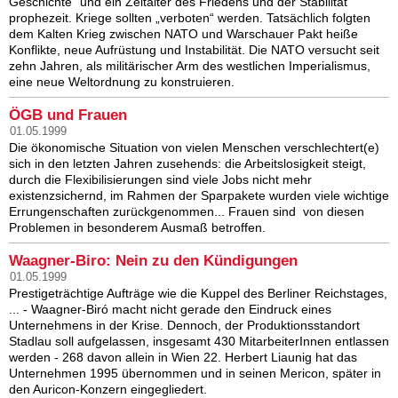
Geschichte” und ein Zeitalter des Friedens und der Stabilität
prophezeit. Kriege sollten „verboten“ werden. Tatsächlich folgten
dem Kalten Krieg zwischen NATO und Warschauer Pakt heiße
Konflikte, neue Aufrüstung und Instabilität. Die NATO versucht seit
zehn Jahren, als militärischer Arm des westlichen Imperialismus,
eine neue Weltordnung zu konstruieren.
ÖGB und Frauen
01.05.1999
Die ökonomische Situation von vielen Menschen verschlechtert(e)
sich in den letzten Jahren zusehends: die Arbeitslosigkeit steigt,
durch die Flexibilisierungen sind viele Jobs nicht mehr
existenzsichernd, im Rahmen der Sparpakete wurden viele wichtige
Errungenschaften zurückgenommen... Frauen sind von diesen
Problemen in besonderem Ausmaß betroffen.
Waagner-Biro: Nein zu den Kündigungen
01.05.1999
Prestigeträchtige Aufträge wie die Kuppel des Berliner Reichstages,
... - Waagner-Biró macht nicht gerade den Eindruck eines
Unternehmens in der Krise. Dennoch, der Produktionsstandort
Stadlau soll aufgelassen, insgesamt 430 MitarbeiterInnen entlassen
werden - 268 davon allein in Wien 22. Herbert Liaunig hat das
Unternehmen 1995 übernommen und in seinen Mericon, später in
den Auricon-Konzern eingegliedert.