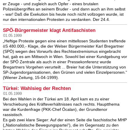
er Zeuge - und zugleich auch Opfer - eines brutalen
Polizeiübergriffes an seinem Bruder - und dann auch an ihm selbst
- war! Daß die Exekution bis heute noch nicht vollzogen wurde, ist
nur den internationalen Protesten zu verdanken. Der 24.4.
SPÖ-Bürgermeister klagt Antifaschisten
01.05.1999
„Heftige Proteste gegen eine einen mittellosen Studenten treffende
öS 480.000,- Klage, die der Welser Bürgermeister Karl Bregartner
(SPÖ) wegen des Vorwurfs des Rechtsextremismus eingebracht
hat, gab es am Mittwoch in Wien. Sowohl bei einer Kundgebung vor
der SPÖ Zentrale als auch in einer Pressekonferenz wurde
Bregartners Vorgehen verurteilt ... Breier hat die Unterstützung von
SP-Jugendorganisationen, den Grünen und vielen Einzelpersonen.“
(Wiener Zeitung, 15-04-1999).
Türkei: Wahlsieg der Rechten
01.05.1999
Bei den Wahlen in der Türkei am 18. April kam es zu einer
Verschiebung des Kräfteverhältnisses nach rechts. Hauptthema
war die Kurdenfrage (PKK-Chef Öcalan), der Grundtenor
rassistisch.
Es gab zwei klare Sieger: Auf der einen Seite die faschistische MHP
(„Nationalistische Bewegungspartei“), die im Gegensatz zu den