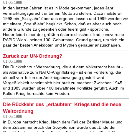
01.05.1999
In den letzten Jahren ist es in Mode gekommen, jedes Jahr
vermarktungsgerecht unter ein Motto zu stellen. Dazu mußte wir
1998 ein „Sissyjahr“ über uns ergehen lassen und 1999 werden wir
mit einem „Straußjahr“ beglückt. Schön, daß es aber auch noch
andere Gründe zu gedenken oder feiern gibt - sportliche.
Heuer feiert einer der größten österreichischen Traditionsvereine -
RAPID Wien - seinen 100. Geburtstag. Grund genug, um sich ein
paar der besten Anekdoten und Mythen genauer anzuschauen.
Zurück zur UN-Ordnung?
01.05.1999
Die Rückkehr zur Weltordnung, die auf dem Völkerrecht beruht -
als Alternative zum NATO-Angriffskrieg - ist eine Forderung, die
aktuell von Teilen der Antikriegsbewegung gestellt wird.
Vergeßlichkeit scheint sich hier breit zu machen: Zwischen 1945
und 1989 wurden über 400 bewaffnete Konflikte geführt. Auch im
Kalten Krieg herrschte kein Frieden.
Die Rückkehr des „erlaubten“ Kriegs und die neue
Weltordnung
01.05.1999
In Europa herrscht Krieg. Nach dem Fall der Berliner Mauer und
dem Zusammenbruch der Sowjetunion wurde das „Ende der