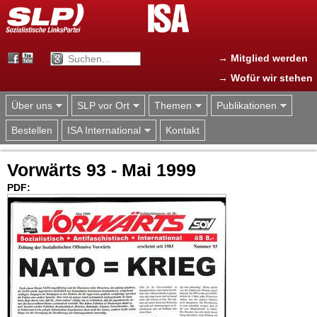
Jump to navigation
→ Mitglied werden
→ Wofür wir stehen
Über uns
SLP vor Ort
Themen
Publikationen
Bestellen
ISA International
Kontakt
Vorwärts 93 - Mai 1999
PDF: