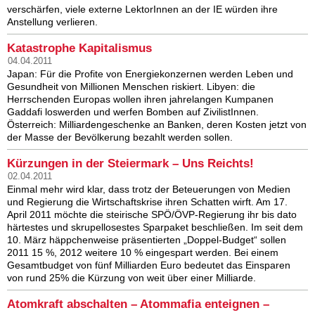
verschärfen, viele externe LektorInnen an der IE würden ihre
Anstellung verlieren.
Katastrophe Kapitalismus
04.04.2011
Japan: Für die Profite von Energiekonzernen werden Leben und
Gesundheit von Millionen Menschen riskiert. Libyen: die
Herrschenden Europas wollen ihren jahrelangen Kumpanen
Gaddafi loswerden und werfen Bomben auf ZivilistInnen.
Österreich: Milliardengeschenke an Banken, deren Kosten jetzt von
der Masse der Bevölkerung bezahlt werden sollen.
Kürzungen in der Steiermark – Uns Reichts!
02.04.2011
Einmal mehr wird klar, dass trotz der Beteuerungen von Medien
und Regierung die Wirtschaftskrise ihren Schatten wirft. Am 17.
April 2011 möchte die steirische SPÖ/ÖVP-Regierung ihr bis dato
härtestes und skrupellosestes Sparpaket beschließen. Im seit dem
10. März häppchenweise präsentierten „Doppel-Budget“ sollen
2011 15 %, 2012 weitere 10 % eingespart werden. Bei einem
Gesamtbudget von fünf Milliarden Euro bedeutet das Einsparen
von rund 25% die Kürzung von weit über einer Milliarde.
Atomkraft abschalten – Atommafia enteignen –