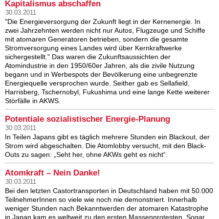
Kapitalismus abschaffen
30.03.2011
"Die Energieversorgung der Zukunft liegt in der Kernenergie. In
zwei Jahrzehnten werden nicht nur Autos, Flugzeuge und Schiffe
mit atomaren Generatoren betrieben, sondern die gesamte
Stromversorgung eines Landes wird über Kernkraftwerke
sichergestellt." Das waren die Zukunftsaussichten der
Atomindustrie in den 1950/60er Jahren, als die zivile Nutzung
begann und in Werbespots der Bevölkerung eine unbegrenzte
Energiequelle versprochen wurde. Seither gab es Sellafield,
Harrisberg, Tschernobyl, Fukushima und eine lange Kette weiterer
Störfälle in AKWS.
Potentiale sozialistischer Energie-Planung
30.03.2011
In Teilen Japans gibt es täglich mehrere Stunden ein Blackout, der
Strom wird abgeschalten. Die Atomlobby versucht, mit den Black-
Outs zu sagen: „Seht her, ohne AKWs geht es nicht“.
Atomkraft – Nein Danke!
30.03.2011
Bei den letzten Castortransporten in Deutschland haben mit 50.000
TeilnehmerInnen so viele wie noch nie demonstriert. Innerhalb
weniger Stunden nach Bekanntwerden der atomaren Katastrophe
in Japan kam es weltweit zu den ersten Massenprotesten. Sogar