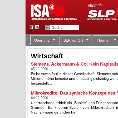
Über uns
SLP vor Ort
Themen
Wirtschaft
Siemens, Ackermann & Co: Kein Kapitali
05.12.2006
Es ist etwas faul in dieser Gesellschaft: Siemens sch
Millionenhöhe beiseite und entlässt gleichzeitig weit
festgestellt...
Mikrokredite: Das zynische Konzept des 
04.12.2006
Überraschend erhielt ein „Banker“ den Friedensnob
Grameen-Bank, deren System von „Mikrokrediten“ i
Nachahmung gefunden hat...