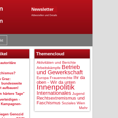
Newsletter
Abbestellen und Details
kt
ikel
Themencloud
Aktivitäten und Berichte
autoritäre
Betrieb
Arbeitskämpfe
und Gewerkschaft
schismus?
Ihr da
Europa
Frauenrechte
n Graz:
oben - Wir da unten
 bundesweite
Innenpolitik
 aufbauen!
Internationales
Jugend
 härtere Tage"
Rechtsextremismus und
verteidigen -
Faschismus
Soziales
Wien
r Kampagnen-
Mehr
Gegen Genozid