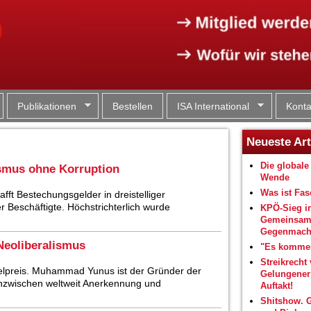
Jump to navigation
Publikationen
Bestellen
ISA International
Konta
Neueste Art
Die globale 
smus ohne Korruption
Wende
Was ist Fa
afft Bestechungsgelder in dreistelliger
er Beschäftigte. Höchstrichterlich wurde
KPÖ-Sieg i
Gemeinsam
Gegenmacht
Neoliberalismus
"Es kommen
Streikrecht 
elpreis. Muhammad Yunus ist der Gründer der
Gelungene
nzwischen weltweit Anerkennung und
Auftakt!
Shitshow. 