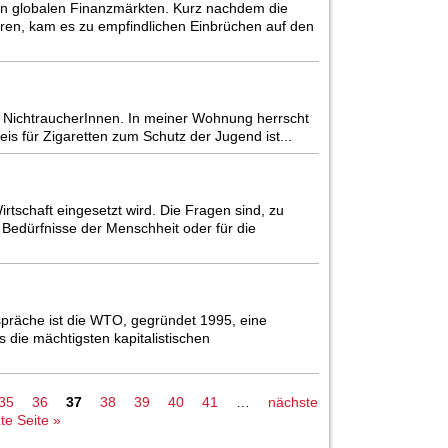
en globalen Finanzmärkten. Kurz nachdem die
ren, kam es zu empfindlichen Einbrüchen auf den
en NichtraucherInnen. In meiner Wohnung herrscht
s für Zigaretten zum Schutz der Jugend ist...
irtschaft eingesetzt wird. Die Fragen sind, zu
Bedürfnisse der Menschheit oder für die
spräche ist die WTO, gegründet 1995, eine
s die mächtigsten kapitalistischen
35
36
37
38
39
40
41
…
nächste
zte Seite »