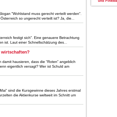
und Pinkwa
 Slogan "Wohlstand muss gerecht verteilt werden".
sterreich so ungerecht verteilt ist? Ja, die...
rreich festigt sich". Eine genauere Betrachtung
n ist. Laut einer Schnellschätzung des...
 wirtschaften?
amit hausieren, dass die “Roten” angeblich
enn eigentlich versagt? Wer ist Schuld am
i“ sind die Kursgewinne dieses Jahres erstmal
zelten die Aktienkurse weltweit im Schnitt um