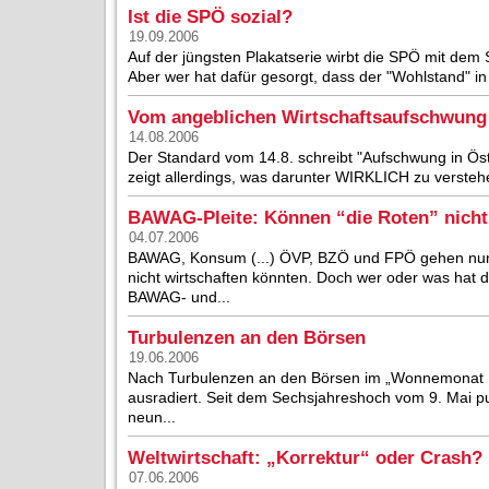
Ist die SPÖ sozial?
19.09.2006
Auf der jüngsten Plakatserie wirbt die SPÖ mit dem
Aber wer hat dafür gesorgt, dass der "Wohlstand" in Ö
Vom angeblichen Wirtschaftsaufschwung
14.08.2006
Der Standard vom 14.8. schreibt "Aufschwung in Öste
zeigt allerdings, was darunter WIRKLICH zu verstehe
BAWAG-Pleite: Können “die Roten” nicht
04.07.2006
BAWAG, Konsum (...) ÖVP, BZÖ und FPÖ gehen nun d
nicht wirtschaften könnten. Doch wer oder was hat d
BAWAG- und...
Turbulenzen an den Börsen
19.06.2006
Nach Turbulenzen an den Börsen im „Wonnemonat Ma
ausradiert. Seit dem Sechsjahreshoch vom 9. Mai pur
neun...
Weltwirtschaft: „Korrektur“ oder Crash?
07.06.2006