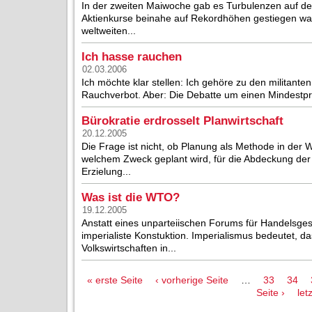
In der zweiten Maiwoche gab es Turbulenzen auf d
Aktienkurse beinahe auf Rekordhöhen gestiegen wa
weltweiten...
Ich hasse rauchen
02.03.2006
Ich möchte klar stellen: Ich gehöre zu den militant
Rauchverbot. Aber: Die Debatte um einen Mindestprei
Bürokratie erdrosselt Planwirtschaft
20.12.2005
Die Frage ist nicht, ob Planung als Methode in der W
welchem Zweck geplant wird, für die Abdeckung der 
Erzielung...
Was ist die WTO?
19.12.2005
Anstatt eines unparteiischen Forums für Handelsge
imperialiste Konstuktion. Imperialismus bedeutet, da
Volkswirtschaften in...
Seiten
« erste Seite
‹ vorherige Seite
…
33
34
Seite ›
let