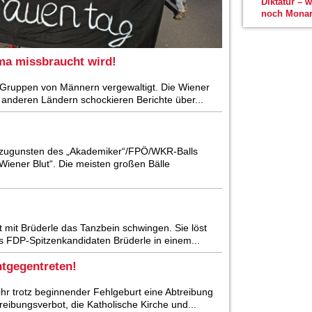
Diktatur – 
noch Monar
ma missbraucht wird!
n Gruppen von Männern vergewaltigt. Die Wiener
s anderen Ländern schockieren Berichte über...
n“ zugunsten des „Akademiker“/FPÖ/WKR-Balls
„Wiener Blut“. Die meisten großen Bälle
ht mit Brüderle das Tanzbein schwingen. Sie löst
es FDP-Spitzenkandidaten Brüderle in einem...
tgegentreten!
l ihr trotz beginnender Fehlgeburt eine Abtreibung
reibungsverbot, die Katholische Kirche und...