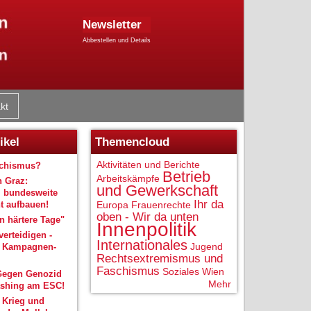
Newsletter
Abbestellen und Details
kt
ikel
Themencloud
Aktivitäten und Berichte
schismus?
Betrieb
Arbeitskämpfe
n Graz:
und Gewerkschaft
 bundesweite
Ihr da
 aufbauen!
Europa
Frauenrechte
oben - Wir da unten
 härtere Tage"
Innenpolitik
verteidigen -
Internationales
Jugend
r Kampagnen-
Rechtsextremismus und
Faschismus
Soziales
Wien
Gegen Genozid
Mehr
shing am ESC!
 Krieg und