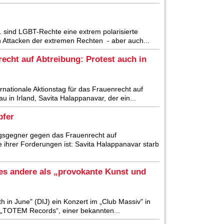
.B. sind LGBT-Rechte eine extrem polarisierte
n Attacken der extremen Rechten - aber auch...
recht auf Abtreibung: Protest auch in
nationale Aktionstag für das Frauenrecht auf
u in Irland, Savita Halappanavar, der ein...
pfer
ungsgegner gegen das Frauenrecht auf
e ihrer Forderungen ist: Savita Halappanavar starb
es andere als „provokante Kunst und
h in June" (DIJ) ein Konzert im „Club Massiv" in
 „TOTEM Records“, einer bekannten...