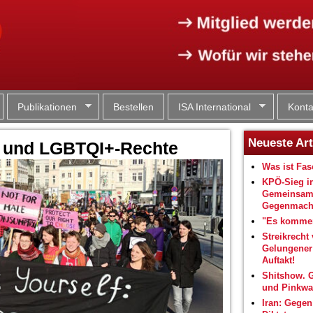
Jump to navigation
Publikationen
Bestellen
ISA International
Konta
Neueste Art
s und LGBTQI+-Rechte
Was ist Fa
KPÖ-Sieg i
Gemeinsam
Gegenmacht
"Es kommen
Streikrecht 
Gelungene
Auftakt!
Shitshow. 
und Pinkwa
Iran: Gegen