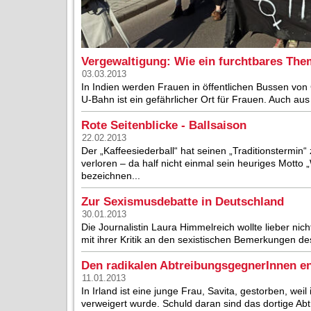
Vergewaltigung: Wie ein furchtbares The
03.03.2013
In Indien werden Frauen in öffentlichen Bussen vo
U-Bahn ist ein gefährlicher Ort für Frauen. Auch au
Rote Seitenblicke - Ballsaison
22.02.2013
Der „Kaffeesiederball“ hat seinen „Traditionstermi
verloren – da half nicht einmal sein heuriges Motto 
bezeichnen...
Zur Sexismusdebatte in Deutschland
30.01.2013
Die Journalistin Laura Himmelreich wollte lieber nic
mit ihrer Kritik an den sexistischen Bemerkungen d
Den radikalen AbtreibungsgegnerInnen en
11.01.2013
In Irland ist eine junge Frau, Savita, gestorben, wei
verweigert wurde. Schuld daran sind das dortige Abt