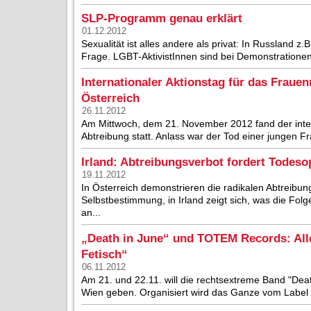
SLP-Programm genau erklärt
01.12.2012
Sexualität ist alles andere als privat: In Russland z
Frage. LGBT-AktivistInnen sind bei Demonstratione
Internationaler Aktionstag für das Frauen
Österreich
26.11.2012
Am Mittwoch, dem 21. November 2012 fand der inter
Abtreibung statt. Anlass war der Tod einer jungen Fra
Irland: Abtreibungsverbot fordert Todeso
19.11.2012
In Österreich demonstrieren die radikalen Abtreib
Selbstbestimmung, in Irland zeigt sich, was die Folg
an...
„Death in June“ und TOTEM Records: All
Fetisch“
06.11.2012
Am 21. und 22.11. will die rechtsextreme Band "Deat
Wien geben. Organisiert wird das Ganze vom Label