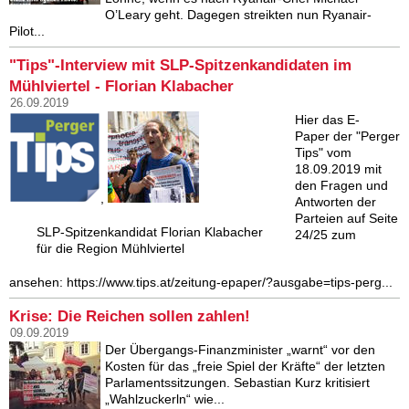
O’Leary geht. Dagegen streikten nun Ryanair-
Pilot...
"Tips"-Interview mit SLP-Spitzenkandidaten im
Mühlviertel - Florian Klabacher
26.09.2019
Hier das E-
Paper der "Perger
Tips" vom
18.09.2019 mit
den Fragen und
,
Antworten der
Parteien auf Seite
SLP-Spitzenkandidat Florian Klabacher
24/25 zum
für die Region Mühlviertel
ansehen: https://www.tips.at/zeitung-epaper/?ausgabe=tips-perg...
Krise: Die Reichen sollen zahlen!
09.09.2019
Der Übergangs-Finanzminister „warnt“ vor den
Kosten für das „freie Spiel der Kräfte“ der letzten
Parlamentssitzungen. Sebastian Kurz kritisiert
„Wahlzuckerln“ wie...