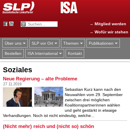
Jump to navigation
→ Mitglied werden
→ Wofür wir stehen
Über uns
SLP vor Ort
Themen
Publikationen
Bestellen
ISA International
Kontakt
Soziales
Neue Regierung – alte Probleme
27.11.2019
Sebastian Kurz kann nach den
Neuwahlen vom 29. September
zwischen drei möglichen
Koalitionspartnerinnen wählen
,
und geht gestärkt in etwaige
Verhandlungen. Noch ist nicht eindeutig, welche...
(Nicht mehr) reich und (nicht so) schön