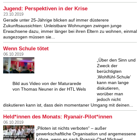
Jugend: Perspektiven in der Krise
23.10.2019
Gerade unter 25-Jährige blicken auf immer düsterere
Zukunftsaussichten: Unleistbare Wohnungen zwingen junge
Erwachsene dazu, immer länger bei ihren Eltern zu wohnen, einmal
ausgezogen müssen sie...
Wenn Schule tötet
06.10.2019
„Über den Sinn und
Zweck der
berüchtigten
‚Wohlfühl-Schule‘
kann man lange
Bild aus Video von der Maturarede
diskutieren,
von Thomas Neuner in der HTL Wels
worüber man
jedoch nicht
diskutieren kann ist, dass dein momentaner Umgang mit deinen...
Held*innen des Monats: Ryanair-Pilot*innen
06.10.2019
„Piloten ist nichts verboten“ – außer
gewerkschaftliche Organisation und angemessene
Löhne, wenn es nach Ryanair-Chef Michael