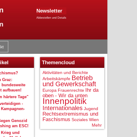
Newsletter
Abbestellen und Details
kt
ikel
Themencloud
Aktivitäten und Berichte
schismus?
Betrieb
Arbeitskämpfe
n Graz:
und Gewerkschaft
 bundesweite
Ihr da
 aufbauen!
Europa
Frauenrechte
oben - Wir da unten
 härtere Tage"
Innenpolitik
verteidigen -
Internationales
Jugend
r Kampagnen-
Rechtsextremismus und
Faschismus
Soziales
Wien
Gegen Genozid
Mehr
shing am ESC!
 Krieg und