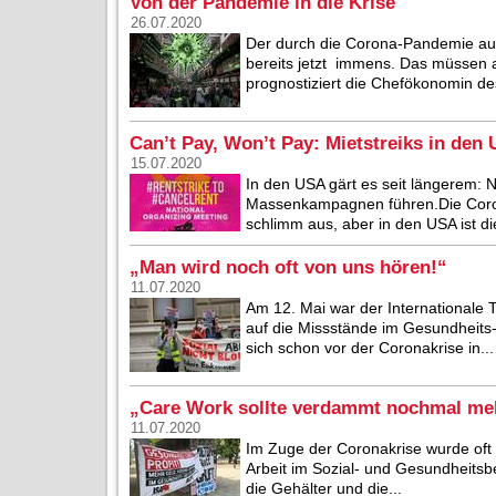
Von der Pandemie in die Krise
26.07.2020
Der durch die Corona-Pandemie ausg
bereits jetzt immens. Das müssen 
prognostiziert die Chefökonomin de
Can’t Pay, Won’t Pay: Mietstreiks in den
15.07.2020
In den USA gärt es seit längerem: 
Massenkampagnen führen.Die Coronak
schlimm aus, aber in den USA ist die
„Man wird noch oft von uns hören!“
11.07.2020
Am 12. Mai war der Internationale T
auf die Missstände im Gesundheits
sich schon vor der Coronakrise in...
„Care Work sollte verdammt nochmal meh
11.07.2020
Im Zuge der Coronakrise wurde oft 
Arbeit im Sozial- und Gesundheitsbe
die Gehälter und die...