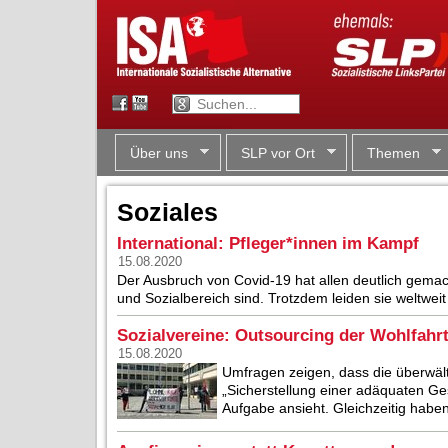
Über uns
SLP vor Ort
Themen
Soziales
International: Pfleger*innen im Kampf
15.08.2020
Der Ausbruch von Covid-19 hat allen deutlich gemach
und Sozialbereich sind. Trotzdem leiden sie weltwei
Sozialvereine: Outsourcing der Wohlfahr
15.08.2020
Umfragen zeigen, dass die überwäl
„Sicherstellung einer adäquaten Ge
Aufgabe ansieht. Gleichzeitig haben