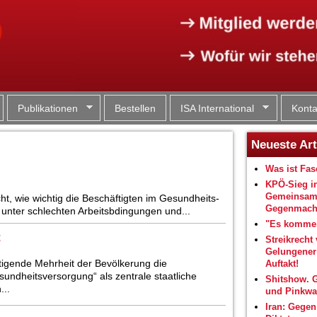
Jump to navigation
Publikationen
Bestellen
ISA International
Konta
Neueste Art
Was ist Fa
KPÖ-Sieg i
Gemeinsam
t, wie wichtig die Beschäftigten im Gesundheits-
Gegenmacht
t unter schlechten Arbeitsbdingungen und...
"Es kommen
t
Streikrecht 
Gelungene
tigende Mehrheit der Bevölkerung die
Auftakt!
sundheitsversorgung“ als zentrale staatliche
Shitshow. 
...
und Pinkwa
Iran: Gegen