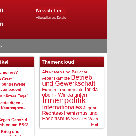
Newsletter
Abbestellen und Details
kt
ikel
Themencloud
Aktivitäten und Berichte
schismus?
Betrieb
Arbeitskämpfe
n Graz:
und Gewerkschaft
 bundesweite
Ihr da
 aufbauen!
Europa
Frauenrechte
oben - Wir da unten
 härtere Tage"
Innenpolitik
verteidigen -
Internationales
Jugend
r Kampagnen-
Rechtsextremismus und
Faschismus
Soziales
Wien
Gegen Genozid
Mehr
shing am ESC!
 Krieg und