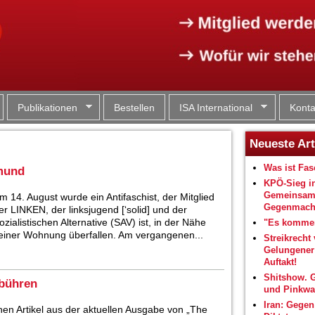
Jump to navigation
Publikationen
Bestellen
ISA International
Konta
Neueste Art
Was ist Fa
tmund
KPÖ-Sieg i
Gemeinsam
m 14. August wurde ein Antifaschist, der Mitglied
Gegenmacht
er LINKEN, der linksjugend [‘solid] und der
ozialistischen Alternative (SAV) ist, in der Nähe
"Es kommen
einer Wohnung überfallen. Am vergangenen...
Streikrecht 
Gelungene
Auftakt!
Shitshow. 
ebühren
und Pinkwa
Iran: Gegen
nen Artikel aus der aktuellen Ausgabe von „The