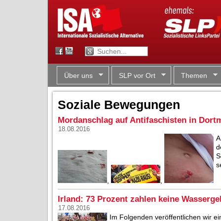
Über uns
SLP vor Ort
Themen
Soziale Bewegungen
Mordanschlag auf Antifaschisten in Dor
18.08.2016
A
d
S
s
,
,
Irland: 73 Prozent zahlen keine Wasserg
17.08.2016
Im Folgenden veröffentlichen wir ei