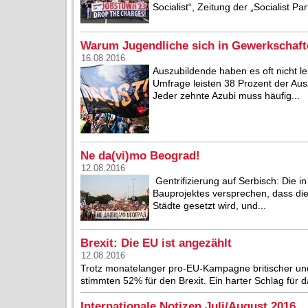
Socialist“, Zeitung der „Socialist Pa
Warum Jugendliche sich in Gewerkschafte
16.08.2016
Auszubildende haben es oft nicht le
Umfrage leisten 38 Prozent der Au
Jeder zehnte Azubi muss häufig...
Ne da(vi)mo Beograd!
12.08.2016
Gentrifizierung auf Serbisch: Die i
Bauprojektes versprechen, dass die 
Städte gesetzt wird, und...
Brexit: Die EU ist angezählt
12.08.2016
Trotz monatelanger pro-EU-Kampagne britischer und
stimmten 52% für den Brexit. Ein harter Schlag für
Internationale Notizen Juli/August 2016