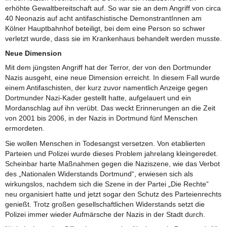
erhöhte Gewaltbereitschaft auf. So war sie an dem Angriff von circa
40 Neonazis auf acht antifaschistische DemonstrantInnen am
Kölner Hauptbahnhof beteiligt, bei dem eine Person so schwer
verletzt wurde, dass sie im Krankenhaus behandelt werden musste.
Neue Dimension
Mit dem jüngsten Angriff hat der Terror, der von den Dortmunder
Nazis ausgeht, eine neue Dimension erreicht. In diesem Fall wurde
einem Antifaschisten, der kurz zuvor namentlich Anzeige gegen
Dortmunder Nazi-Kader gestellt hatte, aufgelauert und ein
Mordanschlag auf ihn verübt. Das weckt Erinnerungen an die Zeit
von 2001 bis 2006, in der Nazis in Dortmund fünf Menschen
ermordeten.
Sie wollen Menschen in Todesangst versetzen. Von etablierten
Parteien und Polizei wurde dieses Problem jahrelang kleingeredet.
Scheinbar harte Maßnahmen gegen die Naziszene, wie das Verbot
des „Nationalen Widerstands Dortmund“, erwiesen sich als
wirkungslos, nachdem sich die Szene in der Partei „Die Rechte“
neu organisiert hatte und jetzt sogar den Schutz des Parteienrechts
genießt. Trotz großen gesellschaftlichen Widerstands setzt die
Polizei immer wieder Aufmärsche der Nazis in der Stadt durch.