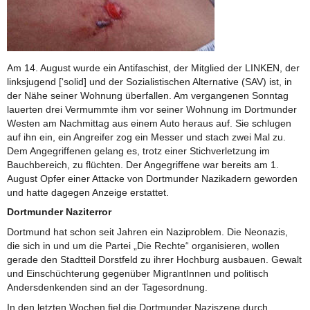
Am 14. August wurde ein Antifaschist, der Mitglied der LINKEN, der
linksjugend [‘solid] und der Sozialistischen Alternative (SAV) ist, in
der Nähe seiner Wohnung überfallen. Am vergangenen Sonntag
lauerten drei Vermummte ihm vor seiner Wohnung im Dortmunder
Westen am Nachmittag aus einem Auto heraus auf. Sie schlugen
auf ihn ein, ein Angreifer zog ein Messer und stach zwei Mal zu.
Dem Angegriffenen gelang es, trotz einer Stichverletzung im
Bauchbereich, zu flüchten. Der Angegriffene war bereits am 1.
August Opfer einer Attacke von Dortmunder Nazikadern geworden
und hatte dagegen Anzeige erstattet.
Dortmunder Naziterror
Dortmund hat schon seit Jahren ein Naziproblem. Die Neonazis,
die sich in und um die Partei „Die Rechte“ organisieren, wollen
gerade den Stadtteil Dorstfeld zu ihrer Hochburg ausbauen. Gewalt
und Einschüchterung gegenüber MigrantInnen und politisch
Andersdenkenden sind an der Tagesordnung.
In den letzten Wochen fiel die Dortmunder Naziszene durch