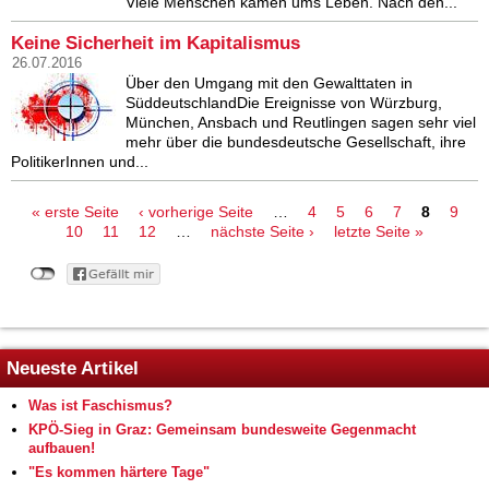
Viele Menschen kamen ums Leben. Nach den...
Keine Sicherheit im Kapitalismus
26.07.2016
Über den Umgang mit den Gewalttaten in
SüddeutschlandDie Ereignisse von Würzburg,
München, Ansbach und Reutlingen sagen sehr viel
mehr über die bundesdeutsche Gesellschaft, ihre
PolitikerInnen und...
Seiten
« erste Seite
‹ vorherige Seite
…
4
5
6
7
8
9
10
11
12
…
nächste Seite ›
letzte Seite »
Neueste Artikel
Was ist Faschismus?
KPÖ-Sieg in Graz: Gemeinsam bundesweite Gegenmacht
aufbauen!
"Es kommen härtere Tage"