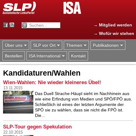
Jump to navigation
→ Mitglied werden
→ Wofür wir stehen
Über uns
SLP vor Ort
Themen
Publikationen
Bestellen
ISA International
Kontakt
Kandidaturen/Wahlen
Wien-Wahlen: Nie wieder kleineres Übel!
13.11.2015
Das Duell Strache-Häupl sieht im Nachhinein aus
wie eine Erfindung von Medien und SPÖ/FPÖ aus.
Schließlich ist eines der letzten Argumente der
SPÖ sie zu wählen, dass sie nicht die FPÖ ist.
Die...
SLP-Tour gegen Spekulation
22.10.2015