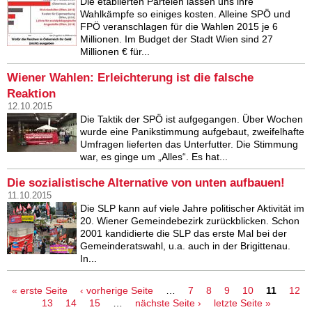
Die etablierten Parteien lassen uns ihre
Wahlkämpfe so einiges kosten. Alleine SPÖ und
FPÖ veranschlagen für die Wahlen 2015 je 6
Millionen. Im Budget der Stadt Wien sind 27
Millionen € für...
Wiener Wahlen: Erleichterung ist die falsche
Reaktion
12.10.2015
Die Taktik der SPÖ ist aufgegangen. Über Wochen
wurde eine Panikstimmung aufgebaut, zweifelhafte
Umfragen lieferten das Unterfutter. Die Stimmung
war, es ginge um „Alles“. Es hat...
Die sozialistische Alternative von unten aufbauen!
11.10.2015
Die SLP kann auf viele Jahre politischer Aktivität im
20. Wiener Gemeindebezirk zurückblicken. Schon
2001 kandidierte die SLP das erste Mal bei der
Gemeinderatswahl, u.a. auch in der Brigittenau.
In...
Seiten
« erste Seite
‹ vorherige Seite
…
7
8
9
10
11
12
13
14
15
…
nächste Seite ›
letzte Seite »