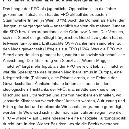
FPÖ immer normaler, aber nicht weniger gefährlich
Das Image der FPÖ als jugendliche Opposition ist in die Jahre
gekommen. Tatsächlich hat die FPÖ aktuell die treuesten
StammwählerInnen (in Wien: 87%). Auch die Domain als Partei der
Jungen ist Vergangenheit – tatsächlich wählten die meisten Jungen
die SPÖ bzw. überproportional viele Grün bzw. Neos. Der Versuch,
sich mit Stenzl ein gemäßigt bürgerliches Gesicht zu geben hat nur
teilweise funktioniert. Enttäuschte ÖVP-WählerInnen sind eher zu
den Neos gewechselt (18%) als zur FPÖ (16%). Was die FPÖ mit
Stenzl aber deutlich gemacht hat, war ihre unsoziale wirtschaftliche
Ausrichtung. Die Titulierung von Stenzl als „Wiener Maggie
Thatcher“ birgt mehr Input, als der FPÖ vielleicht lieb ist: Thatcher
war die Speerspitze des brutalen Neoliberalismus in Europa, eine
Kriegstreiberin (Falkland), eine Privatisiererin, eine Feindin der
Gewerkschaften. Ähnliche Inhalte finden sich auch bei den
ideologischen Thinktanks der FPÖ, u.a. im Atterseekreis einer
Mischung aus ultrarechten und stramm neoliberalen Inhalten, wo
„absurde Klimaschutzvorschriften“ kritisiert werden, Aufrüstung und
Eliten gefordert und neoliberale Wirtschaftsprogramme gepredigt
werden. In Wels wird sich in den nächsten Jahren zeigen, wie die
FPÖ – wieder – auf Gemeindeebene eine unsoziale Kürzungspolitik
durchführt. In den Wiener Bezirken, wo sie die Bezirksvorsteher