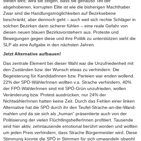
stellen wird, wird sie zeigen, dass sie genauso Teil der
abgehobenen, korrupten Elite ist wie die bisherigen Machthaber.
Zwar sind die Handlungsmöglichkeiten auf Bezirksebene
beschränkt, aber dennoch geht – auch weil sich rechte Schläger in
solchen Bezirken dann sicherer fühlen – eine reale Gefahr von
diesen neuen blauen Bezirksvorstehern aus. Proteste und
Bewegungen gegen diese und ihre Politik zu unterstützen sieht die
SLP als eine Aufgabe in den nächsten Jahren.
Jetzt Alternative aufbauen!
Das zentrale Element bei dieser Wahl war die Unzufriedenheit mit
den Zuständen bzw. der Wunsch etwas zu verhindern. Die
Begeisterung für KandidatInnen bzw. Parteien war enden wollend.
22% der SPÖ-WählerInnen wollten v.a. Strache verhindern, 40%
der FPÖ-WählerInnen sind mit SPÖ-Grün unzufrieden, wollen
Veränderung bzw. Protest ausdrücken, nur 24% der
NichtwählerInnen hatten keine Zeit. Durch das Fehlen einer linken
Alternative hat die SPÖ durch ihr den Teufel-Strache-an-die-Wand-
mahlen und da sie sich als „human“ präsentierte auch von der
Politisierung der vielen FlüchtlingshelferInnen profitiert. Tausende
sind hier aktiv, zehntausende emotional berührt worden und wollten
um jeden Preis verhindern, dass Strache Bürgermeister wird. Diese
Stimmung konnte die SPÖ in Stimmen für sich umwandeln obwohl