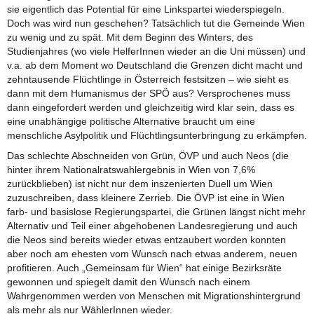
sie eigentlich das Potential für eine Linkspartei wiederspiegeln.
Doch was wird nun geschehen? Tatsächlich tut die Gemeinde Wien
zu wenig und zu spät. Mit dem Beginn des Winters, des
Studienjahres (wo viele HelferInnen wieder an die Uni müssen) und
v.a. ab dem Moment wo Deutschland die Grenzen dicht macht und
zehntausende Flüchtlinge in Österreich festsitzen – wie sieht es
dann mit dem Humanismus der SPÖ aus? Versprochenes muss
dann eingefordert werden und gleichzeitig wird klar sein, dass es
eine unabhängige politische Alternative braucht um eine
menschliche Asylpolitik und Flüchtlingsunterbringung zu erkämpfen.
Das schlechte Abschneiden von Grün, ÖVP und auch Neos (die
hinter ihrem Nationalratswahlergebnis in Wien von 7,6%
zurückblieben) ist nicht nur dem inszenierten Duell um Wien
zuzuschreiben, dass kleinere Zerrieb. Die ÖVP ist eine in Wien
farb- und basislose Regierungspartei, die Grünen längst nicht mehr
Alternativ und Teil einer abgehobenen Landesregierung und auch
die Neos sind bereits wieder etwas entzaubert worden konnten
aber noch am ehesten vom Wunsch nach etwas anderem, neuen
profitieren. Auch „Gemeinsam für Wien“ hat einige Bezirksräte
gewonnen und spiegelt damit den Wunsch nach einem
Wahrgenommen werden von Menschen mit Migrationshintergrund
als mehr als nur WählerInnen wieder.