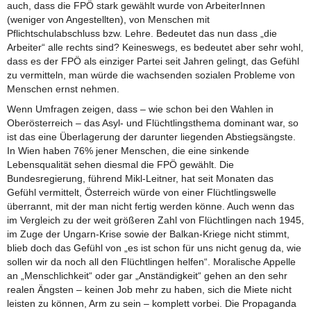
auch, dass die FPÖ stark gewählt wurde von ArbeiterInnen
(weniger von Angestellten), von Menschen mit
Pflichtschulabschluss bzw. Lehre. Bedeutet das nun dass „die
Arbeiter“ alle rechts sind? Keineswegs, es bedeutet aber sehr wohl,
dass es der FPÖ als einziger Partei seit Jahren gelingt, das Gefühl
zu vermitteln, man würde die wachsenden sozialen Probleme von
Menschen ernst nehmen.
Wenn Umfragen zeigen, dass – wie schon bei den Wahlen in
Oberösterreich – das Asyl- und Flüchtlingsthema dominant war, so
ist das eine Überlagerung der darunter liegenden Abstiegsängste.
In Wien haben 76% jener Menschen, die eine sinkende
Lebensqualität sehen diesmal die FPÖ gewählt. Die
Bundesregierung, führend Mikl-Leitner, hat seit Monaten das
Gefühl vermittelt, Österreich würde von einer Flüchtlingswelle
überrannt, mit der man nicht fertig werden könne. Auch wenn das
im Vergleich zu der weit größeren Zahl von Flüchtlingen nach 1945,
im Zuge der Ungarn-Krise sowie der Balkan-Kriege nicht stimmt,
blieb doch das Gefühl von „es ist schon für uns nicht genug da, wie
sollen wir da noch all den Flüchtlingen helfen“. Moralische Appelle
an „Menschlichkeit“ oder gar „Anständigkeit“ gehen an den sehr
realen Ängsten – keinen Job mehr zu haben, sich die Miete nicht
leisten zu können, Arm zu sein – komplett vorbei. Die Propaganda