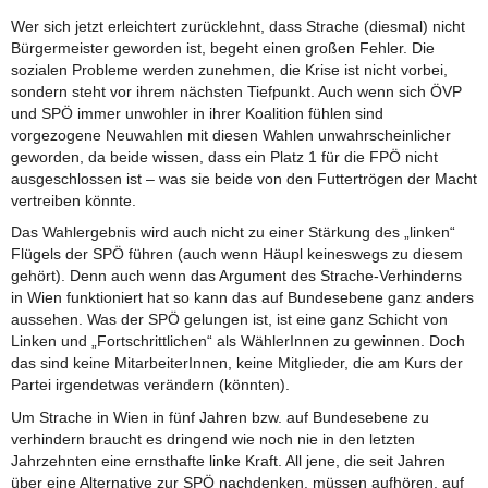
Wer sich jetzt erleichtert zurücklehnt, dass Strache (diesmal) nicht
Bürgermeister geworden ist, begeht einen großen Fehler. Die
sozialen Probleme werden zunehmen, die Krise ist nicht vorbei,
sondern steht vor ihrem nächsten Tiefpunkt. Auch wenn sich ÖVP
und SPÖ immer unwohler in ihrer Koalition fühlen sind
vorgezogene Neuwahlen mit diesen Wahlen unwahrscheinlicher
geworden, da beide wissen, dass ein Platz 1 für die FPÖ nicht
ausgeschlossen ist – was sie beide von den Futtertrögen der Macht
vertreiben könnte.
Das Wahlergebnis wird auch nicht zu einer Stärkung des „linken“
Flügels der SPÖ führen (auch wenn Häupl keineswegs zu diesem
gehört). Denn auch wenn das Argument des Strache-Verhinderns
in Wien funktioniert hat so kann das auf Bundesebene ganz anders
aussehen. Was der SPÖ gelungen ist, ist eine ganz Schicht von
Linken und „Fortschrittlichen“ als WählerInnen zu gewinnen. Doch
das sind keine MitarbeiterInnen, keine Mitglieder, die am Kurs der
Partei irgendetwas verändern (könnten).
Um Strache in Wien in fünf Jahren bzw. auf Bundesebene zu
verhindern braucht es dringend wie noch nie in den letzten
Jahrzehnten eine ernsthafte linke Kraft. All jene, die seit Jahren
über eine Alternative zur SPÖ nachdenken, müssen aufhören, auf