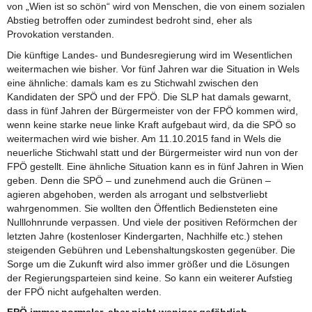
von „Wien ist so schön“ wird von Menschen, die von einem sozialen
Abstieg betroffen oder zumindest bedroht sind, eher als
Provokation verstanden.
Die künftige Landes- und Bundesregierung wird im Wesentlichen
weitermachen wie bisher. Vor fünf Jahren war die Situation in Wels
eine ähnliche: damals kam es zu Stichwahl zwischen den
Kandidaten der SPÖ und der FPÖ. Die SLP hat damals gewarnt,
dass in fünf Jahren der Bürgermeister von der FPÖ kommen wird,
wenn keine starke neue linke Kraft aufgebaut wird, da die SPÖ so
weitermachen wird wie bisher. Am 11.10.2015 fand in Wels die
neuerliche Stichwahl statt und der Bürgermeister wird nun von der
FPÖ gestellt. Eine ähnliche Situation kann es in fünf Jahren in Wien
geben. Denn die SPÖ – und zunehmend auch die Grünen –
agieren abgehoben, werden als arrogant und selbstverliebt
wahrgenommen. Sie wollten den Öffentlich Bediensteten eine
Nulllohnrunde verpassen. Und viele der positiven Reförmchen der
letzten Jahre (kostenloser Kindergarten, Nachhilfe etc.) stehen
steigenden Gebühren und Lebenshaltungskosten gegenüber. Die
Sorge um die Zukunft wird also immer größer und die Lösungen
der Regierungsparteien sind keine. So kann ein weiterer Aufstieg
der FPÖ nicht aufgehalten werden.