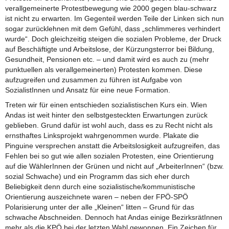
verallgemeinerte Protestbewegung wie 2000 gegen blau-schwarz
ist nicht zu erwarten. Im Gegenteil werden Teile der Linken sich nun
sogar zurücklehnen mit dem Gefühl, dass „schlimmeres verhindert
wurde“. Doch gleichzeitig steigen die sozialen Probleme, der Druck
auf Beschäftigte und Arbeitslose, der Kürzungsterror bei Bildung,
Gesundheit, Pensionen etc. – und damit wird es auch zu (mehr
punktuellen als verallgemeinerten) Protesten kommen. Diese
aufzugreifen und zusammen zu führen ist Aufgabe von
SozialistInnen und Ansatz für eine neue Formation.
Treten wir für einen entschieden sozialistischen Kurs ein. Wien
Andas ist weit hinter den selbstgesteckten Erwartungen zurück
geblieben. Grund dafür ist wohl auch, dass es zu Recht nicht als
ernsthaftes Linksprojekt wahrgenommen wurde. Plakate die
Pinguine versprechen anstatt die Arbeitslosigkeit aufzugreifen, das
Fehlen bei so gut wie allen sozialen Protesten, eine Orientierung
auf die WählerInnen der Grünen und nicht auf „ArbeiterInnen“ (bzw.
sozial Schwache) und ein Programm das sich eher durch
Beliebigkeit denn durch eine sozialistische/kommunistische
Orientierung auszeichnete waren – neben der FPÖ-SPÖ
Polarisierung unter der alle „Kleinen“ litten – Grund für das
schwache Abschneiden. Dennoch hat Andas einige BezirksrätInnen
mehr als die KPÖ bei der letzten Wahl gewonnen. Ein Zeichen für