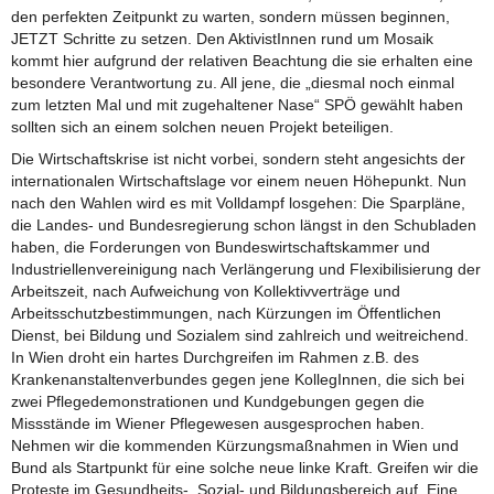
den perfekten Zeitpunkt zu warten, sondern müssen beginnen,
JETZT Schritte zu setzen. Den AktivistInnen rund um Mosaik
kommt hier aufgrund der relativen Beachtung die sie erhalten eine
besondere Verantwortung zu. All jene, die „diesmal noch einmal
zum letzten Mal und mit zugehaltener Nase“ SPÖ gewählt haben
sollten sich an einem solchen neuen Projekt beteiligen.
Die Wirtschaftskrise ist nicht vorbei, sondern steht angesichts der
internationalen Wirtschaftslage vor einem neuen Höhepunkt. Nun
nach den Wahlen wird es mit Volldampf losgehen: Die Sparpläne,
die Landes- und Bundesregierung schon längst in den Schubladen
haben, die Forderungen von Bundeswirtschaftskammer und
Industriellenvereinigung nach Verlängerung und Flexibilisierung der
Arbeitszeit, nach Aufweichung von Kollektivverträge und
Arbeitsschutzbestimmungen, nach Kürzungen im Öffentlichen
Dienst, bei Bildung und Sozialem sind zahlreich und weitreichend.
In Wien droht ein hartes Durchgreifen im Rahmen z.B. des
Krankenanstaltenverbundes gegen jene KollegInnen, die sich bei
zwei Pflegedemonstrationen und Kundgebungen gegen die
Missstände im Wiener Pflegewesen ausgesprochen haben.
Nehmen wir die kommenden Kürzungsmaßnahmen in Wien und
Bund als Startpunkt für eine solche neue linke Kraft. Greifen wir die
Proteste im Gesundheits-, Sozial- und Bildungsbereich auf. Eine