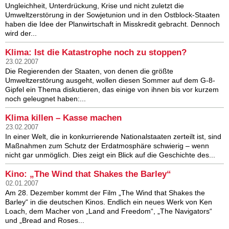
Ungleichheit, Unterdrückung, Krise und nicht zuletzt die
Umweltzerstörung in der Sowjetunion und in den Ostblock-Staaten
haben die Idee der Planwirtschaft in Misskredit gebracht. Dennoch
wird der...
Klima: Ist die Katastrophe noch zu stoppen?
23.02.2007
Die Regierenden der Staaten, von denen die größte
Umweltzerstörung ausgeht, wollen diesen Sommer auf dem G-8-
Gipfel ein Thema diskutieren, das einige von ihnen bis vor kurzem
noch geleugnet haben:...
Klima killen – Kasse machen
23.02.2007
In einer Welt, die in konkurrierende Nationalstaaten zerteilt ist, sind
Maßnahmen zum Schutz der Erdatmosphäre schwierig – wenn
nicht gar unmöglich. Dies zeigt ein Blick auf die Geschichte des...
Kino: „The Wind that Shakes the Barley“
02.01.2007
Am 28. Dezember kommt der Film „The Wind that Shakes the
Barley“ in die deutschen Kinos. Endlich ein neues Werk von Ken
Loach, dem Macher von „Land and Freedom“, „The Navigators“
und „Bread and Roses...