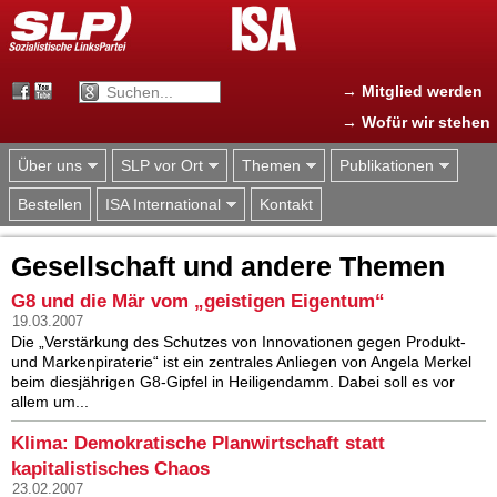
Jump to navigation
→ Mitglied werden
→ Wofür wir stehen
Über uns
SLP vor Ort
Themen
Publikationen
Bestellen
ISA International
Kontakt
Gesellschaft und andere Themen
G8 und die Mär vom „geistigen Eigentum“
19.03.2007
Die „Verstärkung des Schutzes von Innovationen gegen Produkt-
und Markenpiraterie“ ist ein zentrales Anliegen von Angela Merkel
beim diesjährigen G8-Gipfel in Heiligendamm. Dabei soll es vor
allem um...
Klima: Demokratische Planwirtschaft statt
kapitalistisches Chaos
23.02.2007