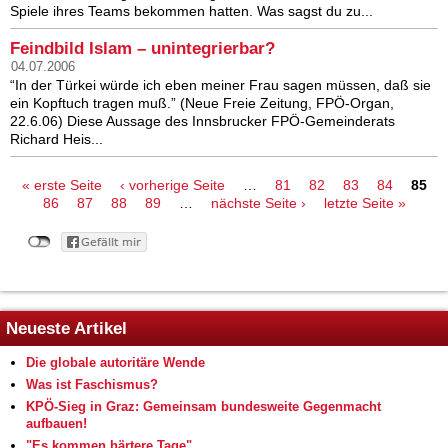
Spiele ihres Teams bekommen hatten. Was sagst du zu...
Feindbild Islam – unintegrierbar?
04.07.2006
“In der Türkei würde ich eben meiner Frau sagen müssen, daß sie
ein Kopftuch tragen muß.” (Neue Freie Zeitung, FPÖ-Organ,
22.6.06) Diese Aussage des Innsbrucker FPÖ-Gemeinderats
Richard Heis...
Seiten
« erste Seite
‹ vorherige Seite
…
81
82
83
84
85
86
87
88
89
…
nächste Seite ›
letzte Seite »
Neueste Artikel
Die globale autoritäre Wende
Was ist Faschismus?
KPÖ-Sieg in Graz: Gemeinsam bundesweite Gegenmacht
aufbauen!
"Es kommen härtere Tage"