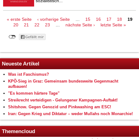
sozialistisch...
Seiten
« erste Seite
‹ vorherige Seite
…
15
16
17
18
19
20
21
22
23
…
nächste Seite ›
letzte Seite »
Neueste Artikel
Was ist Faschismus?
KPÖ-Sieg in Graz: Gemeinsam bundesweite Gegenmacht
aufbauen!
"Es kommen härtere Tage"
Streikrecht verteidigen - Gelungener Kampagnen-Auftakt!
Shitshow. Gegen Genozid und Pinkwashing am ESC!
Iran: Gegen Krieg und Diktatur – weder Mullahs noch Monarchie!
Themencloud