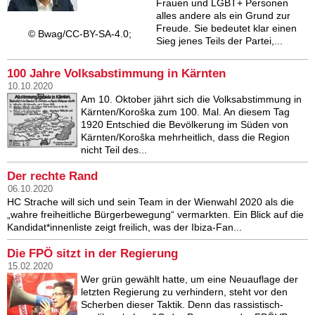
Frauen und LGBT+ Personen
alles andere als ein Grund zur
Freude. Sie bedeutet klar einen
© Bwag/CC-BY-SA-4.0;
Sieg jenes Teils der Partei,...
100 Jahre Volksabstimmung in Kärnten
10.10.2020
Am 10. Oktober jährt sich die Volksabstimmung in
Kärnten/Koroška zum 100. Mal. An diesem Tag
1920 Entschied die Bevölkerung im Süden von
Kärnten/Koroška mehrheitlich, dass die Region
nicht Teil des...
Der rechte Rand
06.10.2020
HC Strache will sich und sein Team in der Wienwahl 2020 als die
„wahre freiheitliche Bürgerbewegung“ vermarkten. Ein Blick auf die
Kandidat*innenliste zeigt freilich, was der Ibiza-Fan...
Die FPÖ sitzt in der Regierung
15.02.2020
Wer grün gewählt hatte, um eine Neuauflage der
letzten Regierung zu verhindern, steht vor den
Scherben dieser Taktik. Denn das rassistisch-