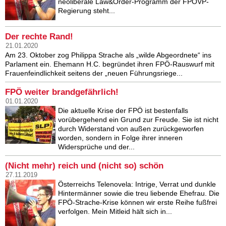
neoliberale Law&Order-Programm der FPÖVP-
Regierung steht...
Der rechte Rand!
21.01.2020
Am 23. Oktober zog Philippa Strache als „wilde Abgeordnete“ ins
Parlament ein. Ehemann H.C. begründet ihren FPÖ-Rauswurf mit
Frauenfeindlichkeit seitens der „neuen Führungsriege...
FPÖ weiter brandgefährlich!
01.01.2020
Die aktuelle Krise der FPÖ ist bestenfalls
vorübergehend ein Grund zur Freude. Sie ist nicht
durch Widerstand von außen zurückgeworfen
worden, sondern in Folge ihrer inneren
Widersprüche und der...
(Nicht mehr) reich und (nicht so) schön
27.11.2019
Österreichs Telenovela: Intrige, Verrat und dunkle
Hintermänner sowie die treu liebende Ehefrau. Die
FPÖ-Strache-Krise können wir erste Reihe fußfrei
verfolgen. Mein Mitleid hält sich in...