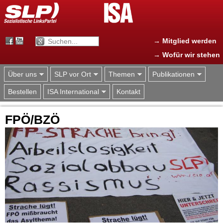
Jump to navigation
→ Mitglied werden
→ Wofür wir stehen
Über uns
SLP vor Ort
Themen
Publikationen
Bestellen
ISA International
Kontakt
FPÖ/BZÖ