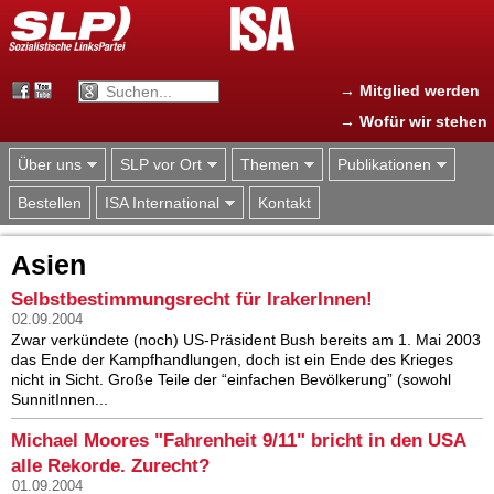
Jump to navigation
→ Mitglied werden
→ Wofür wir stehen
Über uns
SLP vor Ort
Themen
Publikationen
Bestellen
ISA International
Kontakt
Asien
Selbstbestimmungsrecht für IrakerInnen!
02.09.2004
Zwar verkündete (noch) US-Präsident Bush bereits am 1. Mai 2003
das Ende der Kampfhandlungen, doch ist ein Ende des Krieges
nicht in Sicht. Große Teile der “einfachen Bevölkerung” (sowohl
SunnitInnen...
Michael Moores "Fahrenheit 9/11" bricht in den USA
alle Rekorde. Zurecht?
01.09.2004