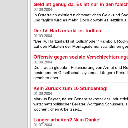
Geld ist genug da. Es ist nur in den fals
02.09.2004
In Österreich existiert nichtstaatliches Geld- und
und täglich wird es mehr. Doch obwohl es letztlich all
Der IV. Hartzinfarkt ist tödlich!
01.09.2004
“Der IV. Hartzinfarkt ist tödlich“oder “Rambo I, Rocky
auf den Plakaten der MontagsdemonstrantInnen gesc
Offensiv gegen soziale Verschlechterung
01.09.2004
Die – auch globale - Polarisierung von Armut und Rei
bestehenden Gesellschaftssystems. Längere Perioden
gesehen eher...
Kein Zurück zum 16 Stundentag!
01.09.2004
Markus Beyrer, neuer Generalsekretär der Industrie
wirtschaftspolitischer Berater Wolfgang Schüssels, s
wöchentlichen Arbeitszeit...
Länger arbeiten? Nein Danke!
01.07.2004