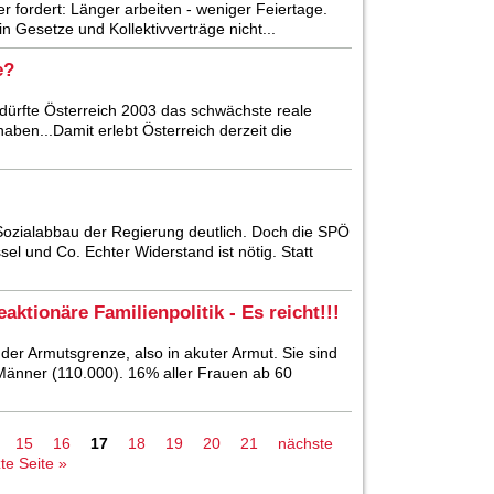
er fordert: Länger arbeiten - weniger Feiertage.
n Gesetze und Kollektivverträge nicht...
e?
ürfte Österreich 2003 das schwächste reale
ben...Damit erlebt Österreich derzeit die
ozialabbau der Regierung deutlich. Doch die SPÖ
sel und Co. Echter Widerstand ist nötig. Statt
aktionäre Familienpolitik - Es reicht!!!
der Armutsgrenze, also in akuter Armut. Sie sind
 Männer (110.000). 16% aller Frauen ab 60
15
16
17
18
19
20
21
nächste
zte Seite »