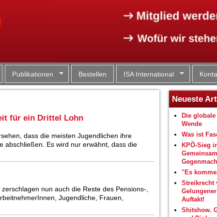
Jump to navigation
Publikationen
Bestellen
ISA International
Konta
Neueste Art
Die globale 
t für ein Drittel Lohn
Wende
Was ist Fa
rsehen, dass die meisten Jugendlichen ihre
re abschließen. Es wird nur erwähnt, dass die
KPÖ-Sieg i
Gemeinsam
Gegenmacht
"Es kommen
Streikrecht 
 zerschlagen nun auch die Reste des Pensions-,
Gelungene
ArbeitnehmerInnen, Jugendliche, Frauen,
Auftakt!
Shitshow. 