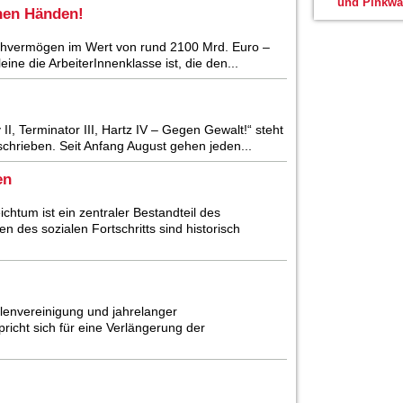
und Pinkwa
chen Händen!
 Sachvermögen im Wert von rund 2100 Mrd. Euro –
eine die ArbeiterInnenklasse ist, die den...
 II, Terminator III, Hartz IV – Gegen Gewalt!“ steht
hrieben. Seit Anfang August gehen jeden...
en
chtum ist ein zentraler Bestandteil des
 des sozialen Fortschritts sind historisch
llenvereinigung und jahrelanger
pricht sich für eine Verlängerung der