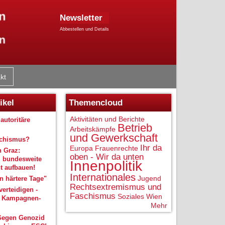
Newsletter
Abbestellen und Details
kt
ikel
Themencloud
Aktivitäten und Berichte
autoritäre
Betrieb
Arbeitskämpfe
und Gewerkschaft
schismus?
Ihr da
Europa
Frauenrechte
n Graz:
oben - Wir da unten
 bundesweite
Innenpolitik
 aufbauen!
Internationales
Jugend
 härtere Tage"
Rechtsextremismus und
verteidigen -
Faschismus
Soziales
Wien
r Kampagnen-
Mehr
Gegen Genozid