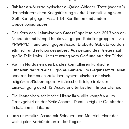
Jabhat an-Nusra:
syrischer al-Qaida-Ableger. Trotz (wegen?)
der sektiererischen Kriegsführung starke Unterstützung vom
Golf. Kampf gegen Assad, IS, KurdInnen und andere
Oppositionsgruppen
Der Kern des „
Islamischen Staats
“ spaltete sich 2013 von an-
Nusra ab und kämpft heute v.a. gegen Rebellengruppen – v.a.
YPG/PYD – und auch gegen Assad. Eroberte Gebiete werden
ethnisch und religiös gesäubert; Ausweitung des Krieges auf
große Teile Iraks. Unterstützung vom Golf und aus der Türkei.
V.a. im Nordosten des Landes kontrollieren kurdische
Einheiten der
YPG/PYD
große Gebiete. Im Gegensatz zu allen
anderen kommt es zu keinen systematischen ethnisch-
religiösen Säuberungen. Militärische Erfolge trotz der
Einzwängung durch IS, Assad und türkischem Imperialismus.
Die libanesisch-schiitische
Hisbollah
-Miliz kämpft v.a. im
Grenzgebiet an der Seite Assads. Damit steigt die Gefahr der
Eskalation im Libanon
Iran
unterstützt Assad mit Soldaten und Material; einer der
wichtigsten Verbündeten in der Region.