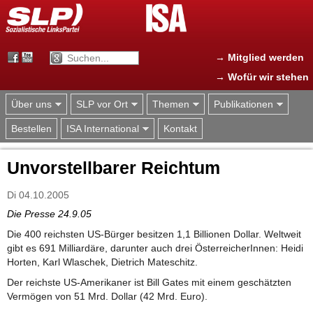
Jump to navigation
→ Mitglied werden
→ Wofür wir stehen
Über uns
SLP vor Ort
Themen
Publikationen
Bestellen
ISA International
Kontakt
Unvorstellbarer Reichtum
Di 04.10.2005
Die Presse 24.9.05
Die 400 reichsten US-Bürger besitzen 1,1 Billionen Dollar. Weltweit
gibt es 691 Milliardäre, darunter auch drei ÖsterreicherInnen: Heidi
Horten, Karl Wlaschek, Dietrich Mateschitz.
Der reichste US-Amerikaner ist Bill Gates mit einem geschätzten
Vermögen von 51 Mrd. Dollar (42 Mrd. Euro).