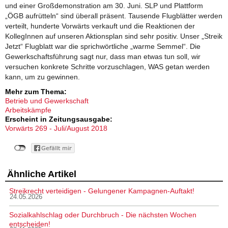
und einer Großdemonstration am 30. Juni. SLP und Plattform
„ÖGB aufrütteln“ sind überall präsent. Tausende Flugblätter werden
verteilt, hunderte Vorwärts verkauft und die Reaktionen der
KollegInnen auf unseren Aktionsplan sind sehr positiv. Unser „Streik
Jetzt“ Flugblatt war die sprichwörtliche „warme Semmel“. Die
Gewerkschaftsführung sagt nur, dass man etwas tun soll, wir
versuchen konkrete Schritte vorzuschlagen, WAS getan werden
kann, um zu gewinnen.
Mehr zum Thema:
Betrieb und Gewerkschaft
Arbeitskämpfe
Erscheint in Zeitungsausgabe:
Vorwärts 269 - Juli/August 2018
Ähnliche Artikel
Streikrecht verteidigen - Gelungener Kampagnen-Auftakt!
24.05.2026
Sozialkahlschlag oder Durchbruch - Die nächsten Wochen
entscheiden!