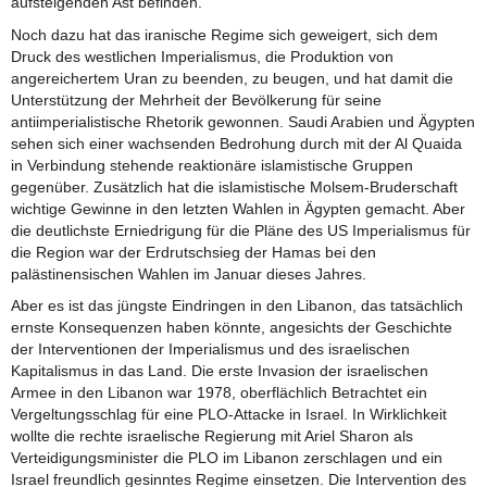
aufsteigenden Ast befinden.
Noch dazu hat das iranische Regime sich geweigert, sich dem
Druck des westlichen Imperialismus, die Produktion von
angereichertem Uran zu beenden, zu beugen, und hat damit die
Unterstützung der Mehrheit der Bevölkerung für seine
antiimperialistische Rhetorik gewonnen. Saudi Arabien und Ägypten
sehen sich einer wachsenden Bedrohung durch mit der Al Quaida
in Verbindung stehende reaktionäre islamistische Gruppen
gegenüber. Zusätzlich hat die islamistische Molsem-Bruderschaft
wichtige Gewinne in den letzten Wahlen in Ägypten gemacht. Aber
die deutlichste Erniedrigung für die Pläne des US Imperialismus für
die Region war der Erdrutschsieg der Hamas bei den
palästinensischen Wahlen im Januar dieses Jahres.
Aber es ist das jüngste Eindringen in den Libanon, das tatsächlich
ernste Konsequenzen haben könnte, angesichts der Geschichte
der Interventionen der Imperialismus und des israelischen
Kapitalismus in das Land. Die erste Invasion der israelischen
Armee in den Libanon war 1978, oberflächlich Betrachtet ein
Vergeltungsschlag für eine PLO-Attacke in Israel. In Wirklichkeit
wollte die rechte israelische Regierung mit Ariel Sharon als
Verteidigungsminister die PLO im Libanon zerschlagen und ein
Israel freundlich gesinntes Regime einsetzen. Die Intervention des