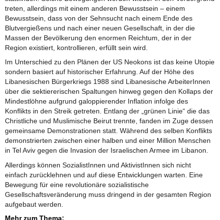
treten, allerdings mit einem anderen Bewusstsein – einem
Bewusstsein, dass von der Sehnsucht nach einem Ende des
Blutvergießens und nach einer neuen Gesellschaft, in der die
Massen der Bevölkerung den enormen Reichtum, der in der
Region existiert, kontrollieren, erfüllt sein wird.
Im Unterschied zu den Plänen der US Neokons ist das keine Utopie
sondern basiert auf historischer Erfahrung. Auf der Höhe des
Libanesischen Bürgerkriegs 1988 sind Libanesische ArbeiterInnen
über die sektiererischen Spaltungen hinweg gegen den Kollaps der
Mindestlöhne aufgrund galoppierender Inflation infolge des
Konflikts in den Streik getreten. Entlang der „grünen Linie“ die das
Christliche und Muslimische Beirut trennte, fanden im Zuge dessen
gemeinsame Demonstrationen statt. Während des selben Konflikts
demonstrierten zwischen einer halben und einer Million Menschen
in Tel Aviv gegen die Invasion der Israelischen Armee im Libanon.
Allerdings können SozialistInnen und AktivistInnen sich nicht
einfach zurücklehnen und auf diese Entwicklungen warten. Eine
Bewegung für eine revolutionäre sozialistische
Gesellschaftsveränderung muss dringend in der gesamten Region
aufgebaut werden.
Mehr zum Thema: