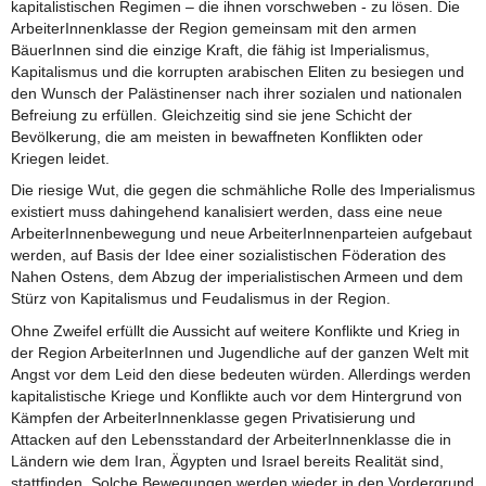
kapitalistischen Regimen – die ihnen vorschweben - zu lösen. Die
ArbeiterInnenklasse der Region gemeinsam mit den armen
BäuerInnen sind die einzige Kraft, die fähig ist Imperialismus,
Kapitalismus und die korrupten arabischen Eliten zu besiegen und
den Wunsch der Palästinenser nach ihrer sozialen und nationalen
Befreiung zu erfüllen. Gleichzeitig sind sie jene Schicht der
Bevölkerung, die am meisten in bewaffneten Konflikten oder
Kriegen leidet.
Die riesige Wut, die gegen die schmähliche Rolle des Imperialismus
existiert muss dahingehend kanalisiert werden, dass eine neue
ArbeiterInnenbewegung und neue ArbeiterInnenparteien aufgebaut
werden, auf Basis der Idee einer sozialistischen Föderation des
Nahen Ostens, dem Abzug der imperialistischen Armeen und dem
Stürz von Kapitalismus und Feudalismus in der Region.
Ohne Zweifel erfüllt die Aussicht auf weitere Konflikte und Krieg in
der Region ArbeiterInnen und Jugendliche auf der ganzen Welt mit
Angst vor dem Leid den diese bedeuten würden. Allerdings werden
kapitalistische Kriege und Konflikte auch vor dem Hintergrund von
Kämpfen der ArbeiterInnenklasse gegen Privatisierung und
Attacken auf den Lebensstandard der ArbeiterInnenklasse die in
Ländern wie dem Iran, Ägypten und Israel bereits Realität sind,
stattfinden. Solche Bewegungen werden wieder in den Vordergrund