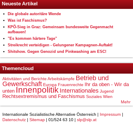
Neueste Artikel
Die globale autoritäre Wende
Was ist Faschismus?
KPÖ-Sieg in Graz: Gemeinsam bundesweite Gegenmacht
aufbauen!
"Es kommen härtere Tage"
Streikrecht verteidigen - Gelungener Kampagnen-Auftakt!
Shitshow. Gegen Genozid und Pinkwashing am ESC!
Themencloud
Betrieb und
Aktivitäten und Berichte
Arbeitskämpfe
Gewerkschaft
Ihr da oben - Wir da
Europa
Frauenrechte
Innenpolitik
Internationales
unten
Jugend
Rechtsextremismus und Faschismus
Soziales
Wien
Mehr
Internationale Sozialistische Alternative Österreich |
Impressum
|
Datenschutz
|
Sitemap
| 01/524 63 10 |
slp@slp.at