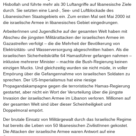
Hisbollah und führte mehr als 30 Luftangriffe auf libanesische Ziele
durch. Sie setzten eine Land-, See- und Luftblockade des
Libanesischen Staatsgebiets ein. Zum ersten Mal seit Mai 2000 ist
die israelische Armee in libanesisches Gebiet eingedrungen.
ArbeiterInnen und Jugendliche auf der gesamten Welt haben mit
Abscheu die jüngsten Militärattacken der israelischen Armee im
Gazastreifen verfolgt – die die Mehrheit der Bevölkerung von
Elektrizitäts- und Wasserversorgung abgeschnitten haben. Als die
israelischen Sicherheitskräfte 64 Hamasführer gefangen nahmen –
inklusive mehrerer Minister – machte die Bush-Regierung keinen
einzigen Mucks. Und gleichzeitig wurden sie nicht müde, in voller
Empörung über die Gefangennahme von israelischen Soldaten zu
sprechen. Der US-Imperialismus hat eine riesige
Propagandakampagne gegen die terroristische Hamas-Regierung
gestartet, aber nicht ein Wort der Verurteilung über die jüngste
Invasion der israelischen Armee im Libanon verloren. Millionen auf
der gesamten Welt sind über dieser Scheinheiligkeit und
Doppelmoral empört.
Der brutale Einsatz von Militärgewalt durch das Israelische Regime
hat bereits die Leben von 50 libanesischen ZivilistInnen gekostet.
Die Attacken der israelische Armee waren Antwort auf eine