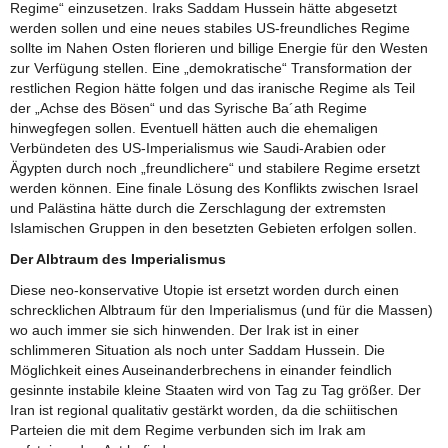
Regime“ einzusetzen. Iraks Saddam Hussein hätte abgesetzt
werden sollen und eine neues stabiles US-freundliches Regime
sollte im Nahen Osten florieren und billige Energie für den Westen
zur Verfügung stellen. Eine „demokratische“ Transformation der
restlichen Region hätte folgen und das iranische Regime als Teil
der „Achse des Bösen“ und das Syrische Ba´ath Regime
hinwegfegen sollen. Eventuell hätten auch die ehemaligen
Verbündeten des US-Imperialismus wie Saudi-Arabien oder
Ägypten durch noch „freundlichere“ und stabilere Regime ersetzt
werden können. Eine finale Lösung des Konflikts zwischen Israel
und Palästina hätte durch die Zerschlagung der extremsten
Islamischen Gruppen in den besetzten Gebieten erfolgen sollen.
Der Albtraum des Imperialismus
Diese neo-konservative Utopie ist ersetzt worden durch einen
schrecklichen Albtraum für den Imperialismus (und für die Massen)
wo auch immer sie sich hinwenden. Der Irak ist in einer
schlimmeren Situation als noch unter Saddam Hussein. Die
Möglichkeit eines Auseinanderbrechens in einander feindlich
gesinnte instabile kleine Staaten wird von Tag zu Tag größer. Der
Iran ist regional qualitativ gestärkt worden, da die schiitischen
Parteien die mit dem Regime verbunden sich im Irak am