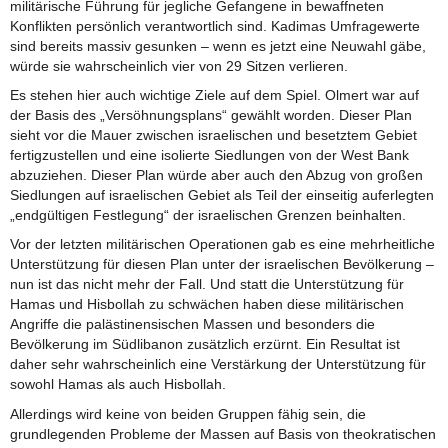
militärische Führung für jegliche Gefangene in bewaffneten
Konflikten persönlich verantwortlich sind. Kadimas Umfragewerte
sind bereits massiv gesunken – wenn es jetzt eine Neuwahl gäbe,
würde sie wahrscheinlich vier von 29 Sitzen verlieren.
Es stehen hier auch wichtige Ziele auf dem Spiel. Olmert war auf
der Basis des „Versöhnungsplans“ gewählt worden. Dieser Plan
sieht vor die Mauer zwischen israelischen und besetztem Gebiet
fertigzustellen und eine isolierte Siedlungen von der West Bank
abzuziehen. Dieser Plan würde aber auch den Abzug von großen
Siedlungen auf israelischen Gebiet als Teil der einseitig auferlegten
„endgültigen Festlegung“ der israelischen Grenzen beinhalten.
Vor der letzten militärischen Operationen gab es eine mehrheitliche
Unterstützung für diesen Plan unter der israelischen Bevölkerung –
nun ist das nicht mehr der Fall. Und statt die Unterstützung für
Hamas und Hisbollah zu schwächen haben diese militärischen
Angriffe die palästinensischen Massen und besonders die
Bevölkerung im Südlibanon zusätzlich erzürnt. Ein Resultat ist
daher sehr wahrscheinlich eine Verstärkung der Unterstützung für
sowohl Hamas als auch Hisbollah.
Allerdings wird keine von beiden Gruppen fähig sein, die
grundlegenden Probleme der Massen auf Basis von theokratischen