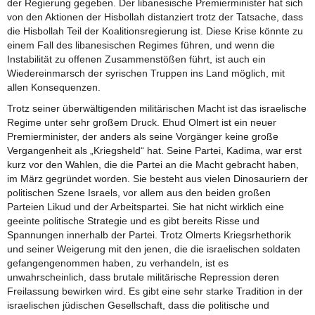
der Regierung gegeben. Der libanesische Premierminister hat sich
von den Aktionen der Hisbollah distanziert trotz der Tatsache, dass
die Hisbollah Teil der Koalitionsregierung ist. Diese Krise könnte zu
einem Fall des libanesischen Regimes führen, und wenn die
Instabilität zu offenen Zusammenstößen führt, ist auch ein
Wiedereinmarsch der syrischen Truppen ins Land möglich, mit
allen Konsequenzen.
Trotz seiner überwältigenden militärischen Macht ist das israelische
Regime unter sehr großem Druck. Ehud Olmert ist ein neuer
Premierminister, der anders als seine Vorgänger keine große
Vergangenheit als „Kriegsheld“ hat. Seine Partei, Kadima, war erst
kurz vor den Wahlen, die die Partei an die Macht gebracht haben,
im März gegründet worden. Sie besteht aus vielen Dinosauriern der
politischen Szene Israels, vor allem aus den beiden großen
Parteien Likud und der Arbeitspartei. Sie hat nicht wirklich eine
geeinte politische Strategie und es gibt bereits Risse und
Spannungen innerhalb der Partei. Trotz Olmerts Kriegsrhethorik
und seiner Weigerung mit den jenen, die die israelischen soldaten
gefangengenommen haben, zu verhandeln, ist es
unwahrscheinlich, dass brutale militärische Repression deren
Freilassung bewirken wird. Es gibt eine sehr starke Tradition in der
israelischen jüdischen Gesellschaft, dass die politische und