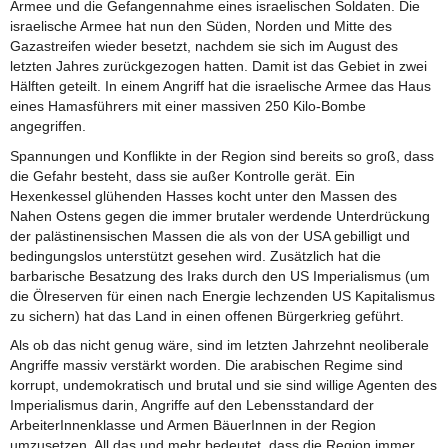
Armee und die Gefangennahme eines israelischen Soldaten. Die
israelische Armee hat nun den Süden, Norden und Mitte des
Gazastreifen wieder besetzt, nachdem sie sich im August des
letzten Jahres zurückgezogen hatten. Damit ist das Gebiet in zwei
Hälften geteilt. In einem Angriff hat die israelische Armee das Haus
eines Hamasführers mit einer massiven 250 Kilo-Bombe
angegriffen.
Spannungen und Konflikte in der Region sind bereits so groß, dass
die Gefahr besteht, dass sie außer Kontrolle gerät. Ein
Hexenkessel glühenden Hasses kocht unter den Massen des
Nahen Ostens gegen die immer brutaler werdende Unterdrückung
der palästinensischen Massen die als von der USA gebilligt und
bedingungslos unterstützt gesehen wird. Zusätzlich hat die
barbarische Besatzung des Iraks durch den US Imperialismus (um
die Ölreserven für einen nach Energie lechzenden US Kapitalismus
zu sichern) hat das Land in einen offenen Bürgerkrieg geführt.
Als ob das nicht genug wäre, sind im letzten Jahrzehnt neoliberale
Angriffe massiv verstärkt worden. Die arabischen Regime sind
korrupt, undemokratisch und brutal und sie sind willige Agenten des
Imperialismus darin, Angriffe auf den Lebensstandard der
ArbeiterInnenklasse und Armen BäuerInnen in der Region
umzusetzen. All das und mehr bedeutet, dass die Region immer