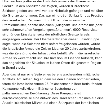
Überraschungsattacke der Hisbollah jenseits der libanesischen
Grenze. In den Konflikten die folgten, wurden 8 israelische
Soldaten getötet und zwei von der Hisbollah gefangen und mit über
die Grenze genommen. Das war ein großer Schlag für das Prestige
des israelischen Regimes. Ehud Olmert, der israelische
Premierminister, nannte das einen „Kriegsakt“ und drohte mit „sehr
sehr schmerzhaften Vergeltungsmaßnahmen“. 6000 Reservisten
sind für den Einsatz jenseits der nördlichen Grenze Israels
eingezogen worden. Der Oberbefehlshaber dieser Einsatztruppe
sagte, wenn die Soldaten nicht sofort freigelassen würden, würde
die Israelische Armee die Zeit im Libanon 20 Jahre zurückdrehen,
was die Zerstörung der Infrastruktur betrifft. Wenn die israelische
Armee so weitermacht und ihre Invasion im Libanon fortsetzt, kann
das angesichts der Situation im Nahen Osten die gesamte Region
in Brand stecken.
Aber das ist nur eine Seite eines bereits wachsenden militärischen
Konflikts. Am selben Tag an dem sie den Libanon bombardierten,
tötete die israelische Armee 23 Palästinenser in ihrer fortlaufenden
Kampagne kollektiver militärischer Bestrafung der
palästinensischen Bevölkerung. Diese Kampagne ist
durchsichtigerweise eine Antwort des israelischen Regimes auf eine
Attacke islamischer Milizen auf einen Stützpunkt der israelischen