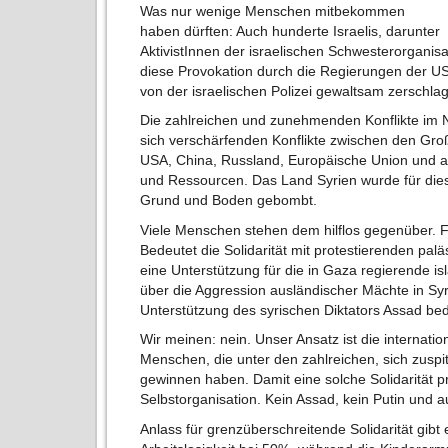
Was nur wenige Menschen mitbekommen
haben dürften: Auch hunderte Israelis, darunter
AktivistInnen der israelischen Schwesterorganis
diese Provokation durch die Regierungen der U
von der israelischen Polizei gewaltsam zerschla
Die zahlreichen und zunehmenden Konflikte im Na
sich verschärfenden Konflikte zwischen den Gr
USA, China, Russland, Europäische Union und 
und Ressourcen. Das Land Syrien wurde für dies
Grund und Boden gebombt.
Viele Menschen stehen dem hilflos gegenüber. F
Bedeutet die Solidarität mit protestierenden pal
eine Unterstützung für die in Gaza regierende 
über die Aggression ausländischer Mächte in Sy
Unterstützung des syrischen Diktators Assad be
Wir meinen: nein. Unser Ansatz ist die internatio
Menschen, die unter den zahlreichen, sich zuspi
gewinnen haben. Damit eine solche Solidarität p
Selbstorganisation. Kein Assad, kein Putin und a
Anlass für grenzüberschreitende Solidarität gibt 