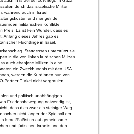
t auch in Israel bei 20% liegt. In Gaza
salien durch das israelische Militär
n, während auch in Israel
haltungskosten und mangelnde
auernden militärischen Konflikte
en Preis. Es ist kein Wunder, dass es
bt. Anfang dieses Jahres gab es
nischer Flüchtlinge in Israel.
ckenschlag. Stattdessen unterstützt sie
pen in die von linken kurdischen Milizen
 dass auch ebenjene Milizen in eine
onaten ein Zweckbündnis mit den USA
önnen, werden die KurdInnen nun von
O-Partner Türkei nicht vergraulen
nalen und politisch unabhängigen
iven Friedensbewegung notwendig ist,
sicht, dass dies zwar ein steiniger Weg
enschen nicht länger der Spielball der
in Israel/Palästina auf gemeinsame
hen und jüdischen Israelis und den