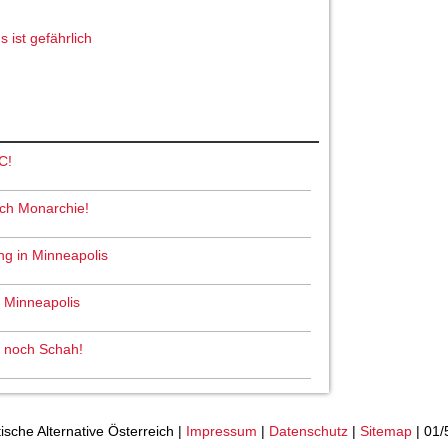
 ist gefährlich
C!
och Monarchie!
ng in Minneapolis
n Minneapolis
ah noch Schah!
tische Alternative Österreich |
Impressum
|
Datenschutz
|
Sitemap
| 01/