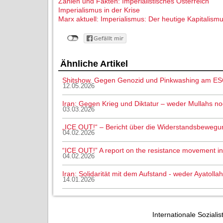
Zahlen und Fakten: Imperialistisches Österreich
Imperialismus in der Krise
Marx aktuell: Imperialismus: Der heutige Kapitalismus
Ähnliche Artikel
Shitshow. Gegen Genozid und Pinkwashing am ES
12.05.2026
Iran: Gegen Krieg und Diktatur – weder Mullahs n
03.03.2026
„ICE OUT!“ – Bericht über die Widerstandsbewegu
04.02.2026
“ICE OUT!” A report on the resistance movement i
04.02.2026
Iran: Solidarität mit dem Aufstand - weder Ayatoll
14.01.2026
Internationale Sozialis