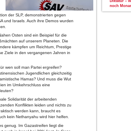
Diktatur – 
noch Monar
ation der SLP, demonstrierten gegen
SA und Israels. Auch ihre Demos wurden
gen.
hen Osten sind ein Beispiel für die
oßmächten auf unserem Planeten. Die
andere kämpfen um Reichtum, Prestige
e Ziele in den vergangenen Jahren in
ür wen soll man Partei ergreifen?
ästinensischen Jugendlichen gleichzeitig
islamistische Hamas? Und muss die Wut
rien im Umkehrschluss eine
deuten?
nale Solidarität der arbeitenden
tzenden Konflikten leiden und nichts zu
raktisch werden kann, braucht es
uch kein Nethanyahu wird hier helfen.
es genug. Im Gazastreifen liegt die