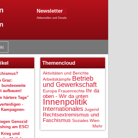
Newsletter
Abbestellen und Details
kt
ikel
Themencloud
Aktivitäten und Berichte
schismus?
Betrieb
Arbeitskämpfe
n Graz:
und Gewerkschaft
 bundesweite
Ihr da
 aufbauen!
Europa
Frauenrechte
oben - Wir da unten
 härtere Tage"
Innenpolitik
verteidigen -
Internationales
Jugend
r Kampagnen-
Rechtsextremismus und
Faschismus
Soziales
Wien
Gegen Genozid
Mehr
shing am ESC!
 Krieg und