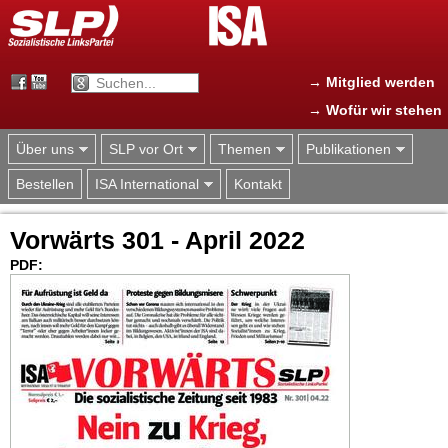
Jump to navigation
→ Mitglied werden
→ Wofür wir stehen
Über uns
SLP vor Ort
Themen
Publikationen
Bestellen
ISA International
Kontakt
Vorwärts 301 - April 2022
PDF: