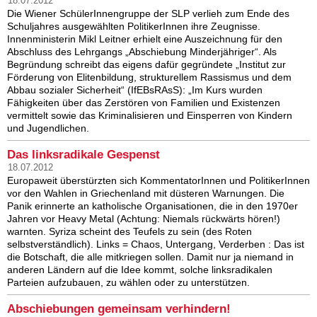
18.07.2012
Die Wiener SchülerInnengruppe der SLP verlieh zum Ende des
Schuljahres ausgewählten PolitikerInnen ihre Zeugnisse.
Innenministerin Mikl Leitner erhielt eine Auszeichnung für den
Abschluss des Lehrgangs „Abschiebung Minderjähriger“. Als
Begründung schreibt das eigens dafür gegründete „Institut zur
Förderung von Elitenbildung, strukturellem Rassismus und dem
Abbau sozialer Sicherheit“ (IfEBsRAsS): „Im Kurs wurden
Fähigkeiten über das Zerstören von Familien und Existenzen
vermittelt sowie das Kriminalisieren und Einsperren von Kindern
und Jugendlichen.
Das linksradikale Gespenst
18.07.2012
Europaweit überstürzten sich KommentatorInnen und PolitikerInnen
vor den Wahlen in Griechenland mit düsteren Warnungen. Die
Panik erinnerte an katholische Organisationen, die in den 1970er
Jahren vor Heavy Metal (Achtung: Niemals rückwärts hören!)
warnten. Syriza scheint des Teufels zu sein (des Roten
selbstverständlich). Links = Chaos, Untergang, Verderben : Das ist
die Botschaft, die alle mitkriegen sollen. Damit nur ja niemand in
anderen Ländern auf die Idee kommt, solche linksradikalen
Parteien aufzubauen, zu wählen oder zu unterstützen.
Abschiebungen gemeinsam verhindern!