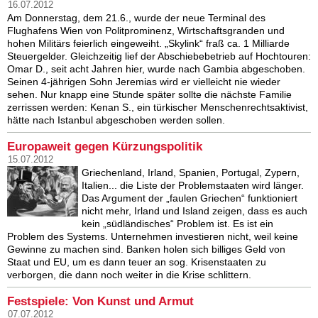
16.07.2012
Am Donnerstag, dem 21.6., wurde der neue Terminal des
Flughafens Wien von Politprominenz, Wirtschaftsgranden und
hohen Militärs feierlich eingeweiht. „Skylink“ fraß ca. 1 Milliarde
Steuergelder. Gleichzeitig lief der Abschiebebetrieb auf Hochtouren:
Omar D., seit acht Jahren hier, wurde nach Gambia abgeschoben.
Seinen 4-jährigen Sohn Jeremias wird er vielleicht nie wieder
sehen. Nur knapp eine Stunde später sollte die nächste Familie
zerrissen werden: Kenan S., ein türkischer Menschenrechtsaktivist,
hätte nach Istanbul abgeschoben werden sollen.
Europaweit gegen Kürzungspolitik
15.07.2012
Griechenland, Irland, Spanien, Portugal, Zypern,
Italien... die Liste der Problemstaaten wird länger.
Das Argument der „faulen Griechen“ funktioniert
nicht mehr, Irland und Island zeigen, dass es auch
kein „südländisches“ Problem ist. Es ist ein
Problem des Systems. Unternehmen investieren nicht, weil keine
Gewinne zu machen sind. Banken holen sich billiges Geld von
Staat und EU, um es dann teuer an sog. Krisenstaaten zu
verborgen, die dann noch weiter in die Krise schlittern.
Festspiele: Von Kunst und Armut
07.07.2012