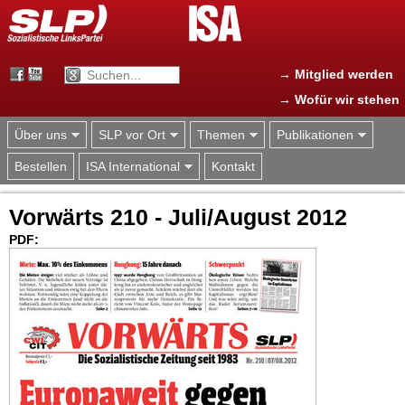
Jump to navigation
→ Mitglied werden
→ Wofür wir stehen
Über uns
SLP vor Ort
Themen
Publikationen
Bestellen
ISA International
Kontakt
Vorwärts 210 - Juli/August 2012
PDF: