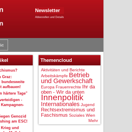
Newsletter
Abbestellen und Details
kt
ikel
Themencloud
Aktivitäten und Berichte
schismus?
Betrieb
Arbeitskämpfe
n Graz:
und Gewerkschaft
 bundesweite
Ihr da
 aufbauen!
Europa
Frauenrechte
oben - Wir da unten
 härtere Tage"
Innenpolitik
verteidigen -
Internationales
Jugend
r Kampagnen-
Rechtsextremismus und
Faschismus
Soziales
Wien
Gegen Genozid
Mehr
shing am ESC!
 Krieg und