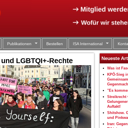
Jump to navigation
Publikationen
Bestellen
ISA International
Konta
Neueste Art
s und LGBTQI+-Rechte
Was ist Fa
KPÖ-Sieg i
Gemeinsam
Gegenmacht
"Es kommen
Streikrecht 
Gelungene
Auftakt!
Shitshow. 
und Pinkwa
Iran: Gegen