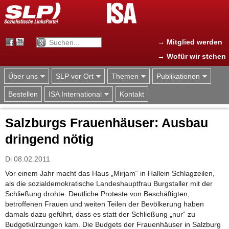
Jump to navigation
→ Mitglied werden
→ Wofür wir stehen
Über uns
SLP vor Ort
Themen
Publikationen
Bestellen
ISA International
Kontakt
Salzburgs Frauenhäuser: Ausbau
dringend nötig
Di 08.02.2011
Vor einem Jahr macht das Haus „Mirjam“ in Hallein Schlagzeilen,
als die sozialdemokratische Landeshauptfrau Burgstaller mit der
Schließung drohte. Deutliche Proteste von Beschäftigten,
betroffenen Frauen und weiten Teilen der Bevölkerung haben
damals dazu geführt, dass es statt der Schließung „nur“ zu
Budgetkürzungen kam. Die Budgets der Frauenhäuser in Salzburg