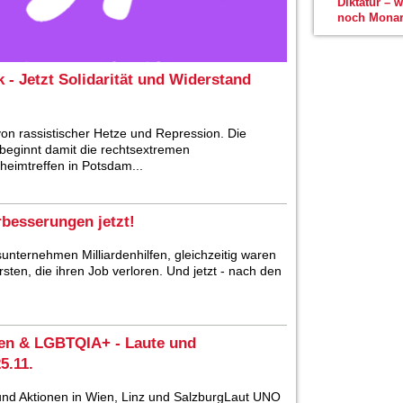
Diktatur – 
noch Monar
 - Jetzt Solidarität und Widerstand
von rassistischer Hetze und Repression. Die
eginnt damit die rechtsextremen
eimtreffen in Potsdam...
rbesserungen jetzt!
ernehmen Milliardenhilfen, gleichzeitig waren
sten, die ihren Job verloren. Und jetzt - nach den
uen & LGBTQIA+ - Laute und
5.11.
 und Aktionen in Wien, Linz und SalzburgLaut UNO