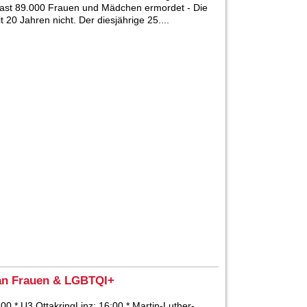
fast 89.000 Frauen und Mädchen ermordet - Die
t 20 Jahren nicht. Der diesjährige 25....
t an Frauen & LGBTQI+
 U3 OttakringLinz: 16:00 * Martin-Luther-