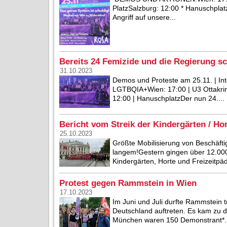
PlatzSalzburg: 12:00 * Hanuschpla
Angriff auf unsere...
Bereits 24 Femizide und die Regierung sc
31.10.2023
Demos und Proteste am 25.11. | In
LGTBQIA+Wien: 17:00 | U3 Ottakring 
12:00 | HanuschplatzDer nun 24....
Bericht vom Streik der Kindergärten / Hor
25.10.2023
Größte Mobilisierung von Beschäfti
langem!Gestern gingen über 12.000 
Kindergärten, Horte und Freizeitpäd
Protest gegen Rammstein in Wien
17.10.2023
Im Juni und Juli durfte Rammstein t
Deutschland auftreten. Es kam zu 
München waren 150 Demonstrant*..