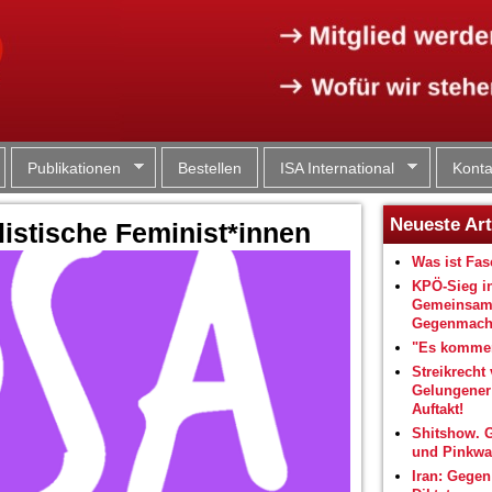
Jump to navigation
Publikationen
Bestellen
ISA International
Konta
Neueste Art
listische Feminist*innen
Was ist Fa
KPÖ-Sieg i
Gemeinsam
Gegenmacht
"Es kommen
Streikrecht 
Gelungene
Auftakt!
Shitshow. 
und Pinkwa
Iran: Gegen