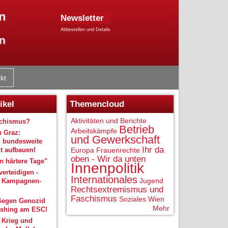
Newsletter
Abbestellen und Details
kt
ikel
Themencloud
Aktivitäten und Berichte
schismus?
Betrieb
Arbeitskämpfe
n Graz:
und Gewerkschaft
 bundesweite
Ihr da
 aufbauen!
Europa
Frauenrechte
oben - Wir da unten
 härtere Tage"
Innenpolitik
verteidigen -
Internationales
Jugend
r Kampagnen-
Rechtsextremismus und
Faschismus
Soziales
Wien
Gegen Genozid
Mehr
shing am ESC!
 Krieg und