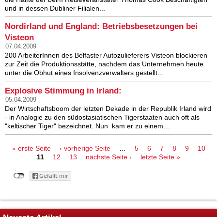
und in dessen Dubliner Filialen...
Nordirland und England: Betriebsbesetzungen bei
Visteon
07.04.2009
200 ArbeiterInnen des Belfaster Autozulieferers Visteon blockieren
zur Zeit die Produktionsstätte, nachdem das Unternehmen heute
unter die Obhut eines Insolvenzverwalters gestellt...
Explosive Stimmung in Irland:
05.04.2009
Der Wirtschaftsboom der letzten Dekade in der Republik Irland wird
- in Analogie zu den südostasiatischen Tigerstaaten auch oft als
"keltischer Tiger" bezeichnet. Nun kam er zu einem...
Seiten
« erste Seite
‹ vorherige Seite
…
5
6
7
8
9
10
11
12
13
nächste Seite ›
letzte Seite »