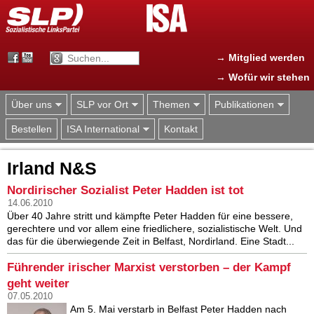
Jump to navigation
→ Mitglied werden
→ Wofür wir stehen
Über uns
SLP vor Ort
Themen
Publikationen
Bestellen
ISA International
Kontakt
Irland N&S
Nordirischer Sozialist Peter Hadden ist tot
14.06.2010
Über 40 Jahre stritt und kämpfte Peter Hadden für eine bessere,
gerechtere und vor allem eine friedlichere, sozialistische Welt. Und
das für die überwiegende Zeit in Belfast, Nordirland. Eine Stadt...
Führender irischer Marxist verstorben – der Kampf
geht weiter
07.05.2010
Am 5. Mai verstarb in Belfast Peter Hadden nach