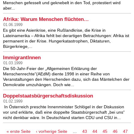
Menschen gefesselt und geknebelt in den Tod, protestiert wird
aber...
Afrika: Warum Menschen flüchten…
01.06.1999
Es gibt eine Asienkrise, eine Rußlandkrise, die Krise in
Lateinamerika – Afrika fehlt bei derartigen Betrachtungen: Afrika ist
permanent in der Krise. Hungerkatastrophen, Diktaturen,
Bürgerkriege,...
ImmigrantInnen
01.03.1999
Die 50-Jahr-Feier der „Allgemeinen Erklärung der
Menschenrechte“(AEdM) diente 1998 in einer Reihe von
Veranstaltungen den Herrschenden dazu, sich das Mäntelchen der
Demokratie umzuhängen. Doch wie...
Doppelstaatsbürgerschaftsdiskussion
01.02.1999
In Österreich preschte Innenminister Schlögel in der Diskussion
vor und erklärte, daß eine doppelte Staatsbürgerschaft „bei uns“
nicht denkbar wäre. In Deutschland starten CDU und CSU in...
Seiten
« erste Seite
‹ vorherige Seite
…
43
44
45
46
47