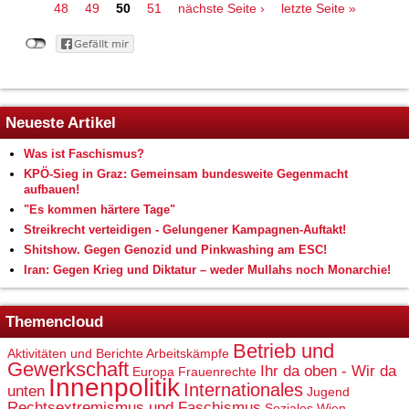
48
49
50
51
nächste Seite ›
letzte Seite »
Neueste Artikel
Was ist Faschismus?
KPÖ-Sieg in Graz: Gemeinsam bundesweite Gegenmacht
aufbauen!
"Es kommen härtere Tage"
Streikrecht verteidigen - Gelungener Kampagnen-Auftakt!
Shitshow. Gegen Genozid und Pinkwashing am ESC!
Iran: Gegen Krieg und Diktatur – weder Mullahs noch Monarchie!
Themencloud
Betrieb und
Aktivitäten und Berichte
Arbeitskämpfe
Gewerkschaft
Ihr da oben - Wir da
Europa
Frauenrechte
Innenpolitik
Internationales
unten
Jugend
Rechtsextremismus und Faschismus
Soziales
Wien