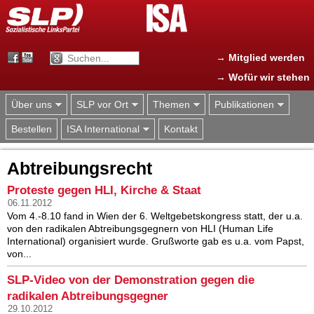
Jump to navigation
→ Mitglied werden
→ Wofür wir stehen
Über uns
SLP vor Ort
Themen
Publikationen
Bestellen
ISA International
Kontakt
Abtreibungsrecht
Proteste gegen HLI, Kirche & Staat
06.11.2012
Vom 4.-8.10 fand in Wien der 6. Weltgebetskongress statt, der u.a.
von den radikalen Abtreibungsgegnern von HLI (Human Life
International) organisiert wurde. Grußworte gab es u.a. vom Papst,
von...
SLP-Video von der Demonstration gegen die
radikalen Abtreibungsgegner
29.10.2012