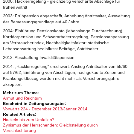
2000: Hacklerregelung - gleichzeitig verschärfte Abschläge für
frühen Antritt
2003: Frühpension abgeschafft, Anhebung Antrittsalter, Ausweitung
der Bemessungsgrundlage auf 40 Jahre
2004: Einführung Pensionskonto (lebenslange Durchrechnung),
Korridorpension und Schwerarbeiterregelung, Pensionsanpassung
am Verbraucherindex, Nachhaltigkeitsfaktor: statistische
Lebenserwartung beeinflusst Beiträge, Antrittsalter...
2012: Abschaffung Invaliditätspension
2014: „Hacklerregelung“ erschwert: Anstieg Antrittsalter von 55/60
auf 57/62, Einführung von Abschlägen, nachgekaufte Zeiten und
Krankengeldbezug werden nicht mehr als Versicherungsjahre
akzeptiert
Mehr zum Thema:
Armut und Reichtum
Erscheint in Zeitungsausgabe:
Vorwärts 224 - Dezember 2013/Jänner 2014
Related Articles:
Hackeln bis zum Umfallen?
Zynismus der Herrschenden: Gleichstellung durch
Verschlechterung