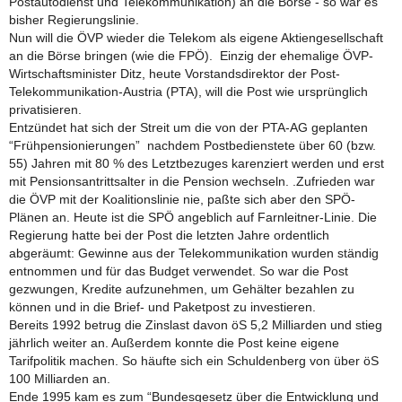
Postautodienst und Telekommunikation) an die Börse - so war es
bisher Regierungslinie.
Nun will die ÖVP wieder die Telekom als eigene Aktiengesellschaft
an die Börse bringen (wie die FPÖ). Einzig der ehemalige ÖVP-
Wirtschaftsminister Ditz, heute Vorstandsdirektor der Post-
Telekommunikation-Austria (PTA), will die Post wie ursprünglich
privatisieren.
Entzündet hat sich der Streit um die von der PTA-AG geplanten
“Frühpensionierungen” nachdem Postbedienstete über 60 (bzw.
55) Jahren mit 80 % des Letztbezuges karenziert werden und erst
mit Pensionsantrittsalter in die Pension wechseln. .Zufrieden war
die ÖVP mit der Koalitionslinie nie, paßte sich aber den SPÖ-
Plänen an. Heute ist die SPÖ angeblich auf Farnleitner-Linie. Die
Regierung hatte bei der Post die letzten Jahre ordentlich
abgeräumt: Gewinne aus der Telekommunikation wurden ständig
entnommen und für das Budget verwendet. So war die Post
gezwungen, Kredite aufzunehmen, um Gehälter bezahlen zu
können und in die Brief- und Paketpost zu investieren.
Bereits 1992 betrug die Zinslast davon öS 5,2 Milliarden und stieg
jährlich weiter an. Außerdem konnte die Post keine eigene
Tarifpolitik machen. So häufte sich ein Schuldenberg von über öS
100 Milliarden an.
Ende 1995 kam es zum “Bundesgesetz über die Entwicklung und