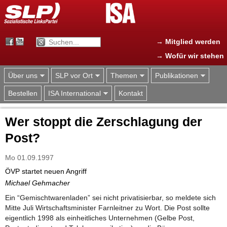
Jump to navigation
→ Mitglied werden
→ Wofür wir stehen
Über uns
SLP vor Ort
Themen
Publikationen
Bestellen
ISA International
Kontakt
Wer stoppt die Zerschlagung der
Post?
Mo 01.09.1997
ÖVP startet neuen Angriff
Michael Gehmacher
Ein “Gemischtwarenladen” sei nicht privatisierbar, so meldete sich
Mitte Juli Wirtschaftsminister Farnleitner zu Wort. Die Post sollte
eigentlich 1998 als einheitliches Unternehmen (Gelbe Post,