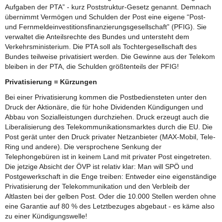
Aufgaben der PTA” - kurz Poststruktur-Gesetz genannt. Demnach
übernimmt Vermögen und Schulden der Post eine eigene “Post-
und Fernmeldeinvestitionsfinanzierungsgesellschaft” (PFIG). Sie
verwaltet die Anteilsrechte des Bundes und untersteht dem
Verkehrsministerium. Die PTA soll als Tochtergesellschaft des
Bundes teilweise privatisiert werden. Die Gewinne aus der Telekom
bleiben in der PTA, die Schulden größtenteils der PFIG!
Privatisierung = Kürzungen
Bei einer Privatisierung kommen die Postbediensteten unter den
Druck der Aktionäre, die für hohe Dividenden Kündigungen und
Abbau von Sozialleistungen durchziehen. Druck erzeugt auch die
Liberalisierung des Telekommunikationsmarktes durch die EU. Die
Post gerät unter den Druck privater Netzanbieter (MAX-Mobil, Tele-
Ring und andere). Die versprochene Senkung der
Telephongebüren ist in keinem Land mit privater Post eingetreten.
Die jetzige Absicht der ÖVP ist relativ klar: Man will SPÖ und
Postgewerkschaft in die Enge treiben: Entweder eine eigenständige
Privatisierung der Telekommunikation und den Verbleib der
Altlasten bei der gelben Post. Oder die 10.000 Stellen werden ohne
eine Garantie auf 80 % des Letztbezuges abgebaut - es käme also
zu einer Kündigungswelle!