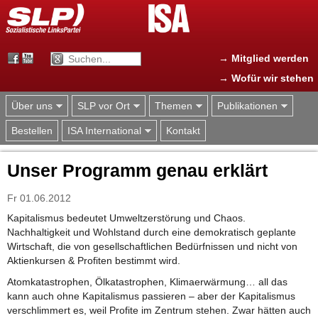
Jump to navigation
→ Mitglied werden
→ Wofür wir stehen
Über uns
SLP vor Ort
Themen
Publikationen
Bestellen
ISA International
Kontakt
Unser Programm genau erklärt
Fr 01.06.2012
Kapitalismus bedeutet Umweltzerstörung und Chaos.
Nachhaltigkeit und Wohlstand durch eine demokratisch geplante
Wirtschaft, die von gesellschaftlichen Bedürfnissen und nicht von
Aktienkursen & Profiten bestimmt wird.
Atomkatastrophen, Ölkatastrophen, Klimaerwärmung… all das
kann auch ohne Kapitalismus passieren – aber der Kapitalismus
verschlimmert es, weil Profite im Zentrum stehen. Zwar hätten auch