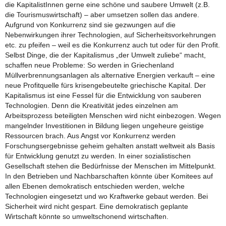
die KapitalistInnen gerne eine schöne und saubere Umwelt (z.B.
die Tourismuswirtschaft) – aber umsetzen sollen das andere.
Aufgrund von Konkurrenz sind sie gezwungen auf die
Nebenwirkungen ihrer Technologien, auf Sicherheitsvorkehrungen
etc. zu pfeifen – weil es die Konkurrenz auch tut oder für den Profit.
Selbst Dinge, die der Kapitalismus „der Umwelt zuliebe“ macht,
schaffen neue Probleme: So werden in Griechenland
Müllverbrennungsanlagen als alternative Energien verkauft – eine
neue Profitquelle fürs krisengebeutelte griechische Kapital. Der
Kapitalismus ist eine Fessel für die Entwicklung von sauberen
Technologien. Denn die Kreativität jedes einzelnen am
Arbeitsprozess beteiligten Menschen wird nicht einbezogen. Wegen
mangelnder Investitionen in Bildung liegen ungeheure geistige
Ressourcen brach. Aus Angst vor Konkurrenz werden
Forschungsergebnisse geheim gehalten anstatt weltweit als Basis
für Entwicklung genutzt zu werden. In einer sozialistischen
Gesellschaft stehen die Bedürfnisse der Menschen im Mittelpunkt.
In den Betrieben und Nachbarschaften könnte über Komitees auf
allen Ebenen demokratisch entschieden werden, welche
Technologien eingesetzt und wo Kraftwerke gebaut werden. Bei
Sicherheit wird nicht gespart. Eine demokratisch geplante
Wirtschaft könnte so umweltschonend wirtschaften.