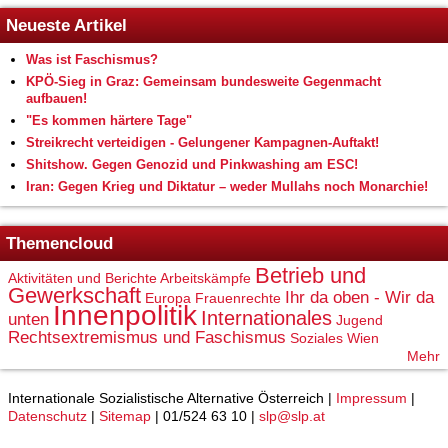
Neueste Artikel
Was ist Faschismus?
KPÖ-Sieg in Graz: Gemeinsam bundesweite Gegenmacht
aufbauen!
"Es kommen härtere Tage"
Streikrecht verteidigen - Gelungener Kampagnen-Auftakt!
Shitshow. Gegen Genozid und Pinkwashing am ESC!
Iran: Gegen Krieg und Diktatur – weder Mullahs noch Monarchie!
Themencloud
Betrieb und
Aktivitäten und Berichte
Arbeitskämpfe
Gewerkschaft
Ihr da oben - Wir da
Europa
Frauenrechte
Innenpolitik
Internationales
unten
Jugend
Rechtsextremismus und Faschismus
Soziales
Wien
Mehr
Internationale Sozialistische Alternative Österreich |
Impressum
|
Datenschutz
|
Sitemap
| 01/524 63 10 |
slp@slp.at