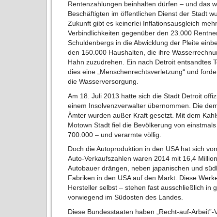
Rentenzahlungen beinhalten dürfen – und das w
Beschäftigten im öffentlichen Dienst der Stadt w
Zukunft gibt es keinerlei Inflationsausgleich mehr
Verbindlichkeiten gegenüber den 23.000 Rentner
Schuldenbergs in die Abwicklung der Pleite ein
den 150.000 Haushalten, die ihre Wasserrechnu
Hahn zuzudrehen. Ein nach Detroit entsandtes 
dies eine „Menschenrechtsverletzung“ und forde
die Wasserversorgung.
Am 18. Juli 2013 hatte sich die Stadt Detroit off
einem Insolvenzverwalter übernommen. Die dem
Ämter wurden außer Kraft gesetzt. Mit dem Kahl
Motown Stadt fiel die Bevölkerung von einstmals 
700.000 – und verarmte völlig.
Doch die Autoproduktion in den USA hat sich von
Auto-Verkaufszahlen waren 2014 mit 16,4 Millio
Autobauer drängen, neben japanischen und südk
Fabriken in den USA auf den Markt. Diese Werke 
Hersteller selbst – stehen fast ausschließlich in
vorwiegend im Südosten des Landes.
Diese Bundesstaaten haben „Recht-auf-Arbeit”-V