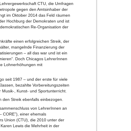
r Lehrergewerkschaft CTU, die Umfragen
Metropole gegen den Amtsinhaber der
ingt im Oktober 2014 das Feld räumen
 der Hochburg der Demokraten und ist
d demokratischen Re-Organisation der
äfte einen erfolgreichen Streik, der
hälter, mangelnde Finanzierung der
tisierungen – all das war und ist ein
sanieren“. Doch Chicagos LehrerInnen
ate Lohnerhöhungen mit
o seit 1987 – und der erste für viele
 Klassen, bezahlte Vorbereitungszeiten
 Musik-, Kunst- und Sportunterricht.
 den Streik ebenfalls einbezogen.
usammenschluss von LehrerInnen an
 – CORE”), einer ehemals
rs Union (CTU), die 2010 unter der
Karen Lewis die Mehrheit in der