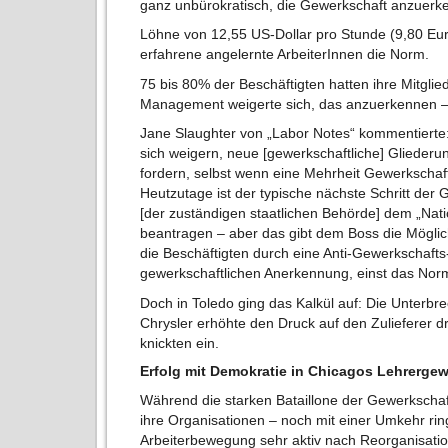
ganz unbürokratisch, die Gewerkschaft anzuerke
Löhne von 12,55 US-Dollar pro Stunde (9,80 Eur
erfahrene angelernte ArbeiterInnen die Norm.
75 bis 80% der Beschäftigten hatten ihre Mitglie
Management weigerte sich, das anzuerkennen –
Jane Slaughter von „Labor Notes“ kommentierte
sich weigern, neue [gewerkschaftliche] Gliede
fordern, selbst wenn eine Mehrheit Gewerkschaf
Heutzutage ist der typische nächste Schritt der
[der zuständigen staatlichen Behörde] dem „Nati
beantragen – aber das gibt dem Boss die Möglic
die Beschäftigten durch eine Anti-Gewerkschafts
gewerkschaftlichen Anerkennung, einst das Norma
Doch in Toledo ging das Kalkül auf: Die Unterb
Chrysler erhöhte den Druck auf den Zulieferer d
knickten ein.
Erfolg mit Demokratie in Chicagos Lehrerge
Während die starken Bataillone der Gewerkschaft
ihre Organisationen – noch mit einer Umkehr rin
Arbeiterbewegung sehr aktiv nach Reorganisati