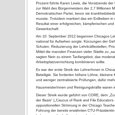
Prozent führte Karen Lewis, die Vorsitzende de
zur Wahl des Bürgermeisters der 2,7 Millionen 
Demokratischen Partei, bevor sie krankheitsbed
musste. Trotzdem markiert das ein Erdbeben in
Resultat einer erfolgreichen, kämpferischen un
Gewerkschaft.
Am 10. September 2012 begannen Chicagos Lehkr
national für Aufsehen sorgte. Kürzungen der Ge
Schulen, Reduzierung der Lehrkräftestellen, Priva
Mittel die maroden Finanzen vieler Städte zu „
sagten Nein zu einem Tarifangebot, das moder
Arbeitsplatzvernichtung kombinieren sollte.
Es war der erste Streik der LehrerInnen in Chicag
Beteiligte. Sie forderten höhere Löhne, kleinere
und weniger zentralisierte Prüfungen, dafür mehr
HausmeisterInnen und Reinigungskräfte waren in
Dieser Streik wurde geführt von CORE, dem „Z
der Basis“ („Caucus of Rank and File Educators
oppositionellen Strömung in der Chicago Teache
Führung der bereits erwähnten CTU-Präsidentin 