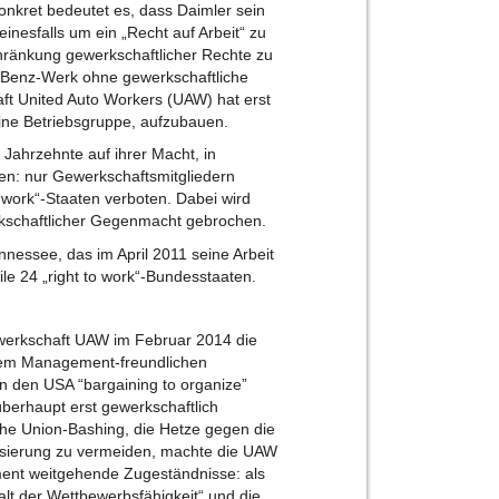
onkret bedeutet es, dass Daimler sein
inesfalls um ein „Recht auf Arbeit“ zu
hränkung gewerkschaftlicher Rechte zu
es-Benz-Werk ohne gewerkschaftliche
aft United Auto Workers (UAW) hat erst
eine Betriebsgruppe, aufzubauen.
Jahrzehnte auf ihrer Macht, in
en: nur Gewerkschaftsmitgliedern
o work“-Staaten verboten. Dabei wird
werkschaftlicher Gegenmacht gebrochen.
nessee, das im April 2011 seine Arbeit
le 24 „right to work“-Bundesstaaten.
ewerkschaft UAW im Februar 2014 die
einem Management-freundlichen
n den USA “bargaining to organize”
berhaupt erst gewerkschaftlich
che Union-Bashing, die Hetze gegen die
sierung zu vermeiden, machte die UAW
nt weitgehende Zugeständnisse: als
alt der Wettbewerbsfähigkeit“ und die