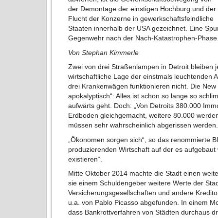
der Demontage der einstigen Hochburg und der
Flucht der Konzerne in gewerkschaftsfeindliche
Staaten innerhalb der USA gezeichnet. Eine Sp
Gegenwehr nach der Nach-Katastrophen-Phase
Von Stephan Kimmerle
Zwei von drei Straßenlampen in Detroit bleiben 
wirtschaftliche Lage der einstmals leuchtenden
drei Krankenwägen funktionieren nicht. Die New
apokalyptisch“: Alles ist schon so lange so schl
aufwärts geht. Doch: „Von Detroits 380.000 Im
Erdboden gleichgemacht, weitere 80.000 werde
müssen sehr wahrscheinlich abgerissen werden.
„Ökonomen sorgen sich“, so das renommierte Blat
produzierenden Wirtschaft auf der es aufgebaut
existieren“.
Mitte Oktober 2014 machte die Stadt einen weite
sie einem Schuldengeber weitere Werte der Stad
Versicherungsgesellschaften und andere Kredit
u.a. von Pablo Picasso abgefunden. In einem Mod
dass Bankrottverfahren von Städten durchaus d