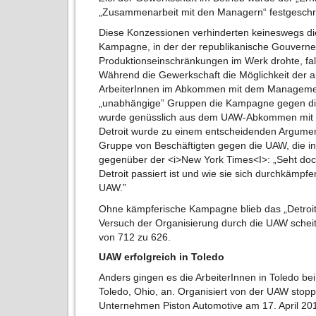
„Zusammenarbeit mit den Managern“ festgeschr
Diese Konzessionen verhinderten keineswegs di
Kampagne, in der der republikanische Gouverneu
Produktionseinschränkungen im Werk drohte, fall
Während die Gewerkschaft die Möglichkeit der 
ArbeiterInnen im Abkommen mit dem Management
„unabhängige” Gruppen die Kampagne gegen di
wurde genüsslich aus dem UAW-Abkommen mit d
Detroit wurde zu einem entscheidenden Argument
Gruppe von Beschäftigten gegen die UAW, die in
gegenüber der <i>New York Times<I>: „Seht doch
Detroit passiert ist und wie sie sich durchkämpf
UAW.”
Ohne kämpferische Kampagne blieb das „Detroi
Versuch der Organisierung durch die UAW schei
von 712 zu 626.
UAW erfolgreich in Toledo
Anders gingen es die ArbeiterInnen in Toledo bei
Toledo, Ohio, an. Organisiert von der UAW stopp
Unternehmen Piston Automotive am 17. April 20