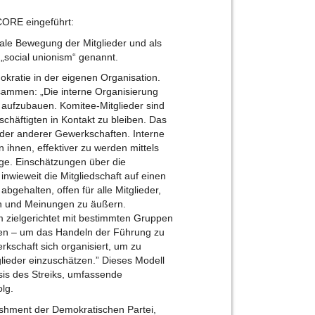
CORE eingeführt:
iale Bewegung der Mitglieder und als
„social unionism“ genannt.
kratie in der eigenen Organisation.
zusammen: „Die interne Organisierung
e aufzubauen. Komitee-Mitglieder sind
schäftigten in Kontakt zu bleiben. Das
eder anderer Gewerkschaften. Interne
ihnen, effektiver zu werden mittels
äge. Einschätzungen über die
nwieweit die Mitgliedschaft auf einen
abgehalten, offen für alle Mitglieder,
en und Meinungen zu äußern.
 zielgerichtet mit bestimmten Gruppen
men – um das Handeln der Führung zu
erkschaft sich organisiert, um zu
glieder einzuschätzen.” Dieses Modell
sis des Streiks, umfassende
lg.
lishment der Demokratischen Partei,