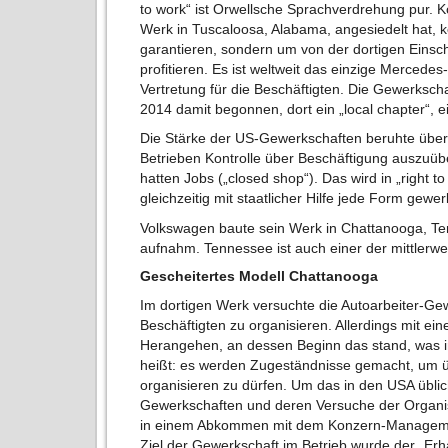
to work“ ist Orwellsche Sprachverdrehung pur. K
Werk in Tuscaloosa, Alabama, angesiedelt hat, ke
garantieren, sondern um von der dortigen Einsc
profitieren. Es ist weltweit das einzige Merced
Vertretung für die Beschäftigten. Die Gewerksch
2014 damit begonnen, dort ein „local chapter“, 
Die Stärke der US-Gewerkschaften beruhte über 
Betrieben Kontrolle über Beschäftigung auszuüb
hatten Jobs („closed shop“). Das wird in „right t
gleichzeitig mit staatlicher Hilfe jede Form ge
Volkswagen baute sein Werk in Chattanooga, Ten
aufnahm. Tennessee ist auch einer der mittlerwei
Gescheitertes Modell Chattanooga
Im dortigen Werk versuchte die Autoarbeiter-G
Beschäftigten zu organisieren. Allerdings mit 
Herangehen, an dessen Beginn das stand, was i
heißt: es werden Zugeständnisse gemacht, um ü
organisieren zu dürfen. Um das in den USA übli
Gewerkschaften und deren Versuche der Organi
in einem Abkommen mit dem Konzern-Manageme
Ziel der Gewerkschaft im Betrieb wurde der „Erh