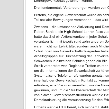
Lehrergewerkschaft gewinnen konnte.
Drei fundamentale Veränderungen wurden von 
Erstens, die eigene Gewerkschaft wurde als soz
Teil sozialer Bewegungen verstanden – das wird 
Zweitens – die umfassende Aktivierung und Demo
Robert Bartlett, ein High School-Lehrer, fasst 
hatte das Ziel ein Aktionskomitee in jeder Schul
verantwortlich, mit jeweils rund zehn anderen Be
waren nicht nur Lehrkräfte, sondern auch Mitgli
Schulungen von Gewerkschaftsdelegierten halfen 
Arbeitsgruppen zur Durchsetzung der Tarifvertr
Schwächen in einzelnen Schulen gaben ein Bild, i
Streik vorbereitet war. Regionale Treffen wurden 
um die Informationen der Gewerkschaft zu hör
Systematische Telefonanrufe wurden genutzt, um
innerhalb der Gewerkschaft in Kontakt zu kom
erläutern, eine Vision zu vermitteln, wie die Gew
gewinnen, und um die Streikbereitschaft der Mit
von aktiven Gewerkschaftsstrukturen war die Ba
Demokratisierung die Voraussetzung für den Erfo
Drittens war die CTU bereit, sich mit dem Estab