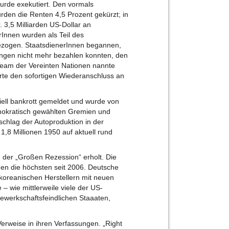
urde exekutiert. Den vormals
urden die Renten 4,5 Prozent gekürzt; in
. 3,5 Milliarden US-Dollar an
Innen wurden als Teil des
bezogen. StaatsdienerInnen begannen,
ngen nicht mehr bezahlen konnten, den
Team der Vereinten Nationen nannte
rte den sofortigen Wiederanschluss an
iziell bankrott gemeldet und wurde von
okratisch gewählten Gremien und
schlag der Autoproduktion in der
1,8 Millionen 1950 auf aktuell rund
 der „Großen Rezession“ erholt. Die
nen die höchsten seit 2006. Deutsche
oreanischen Herstellern mit neuen
– wie mittlerweile viele der US-
 gewerkschaftsfeindlichen Staaaten,
erweise in ihren Verfassungen. „Right