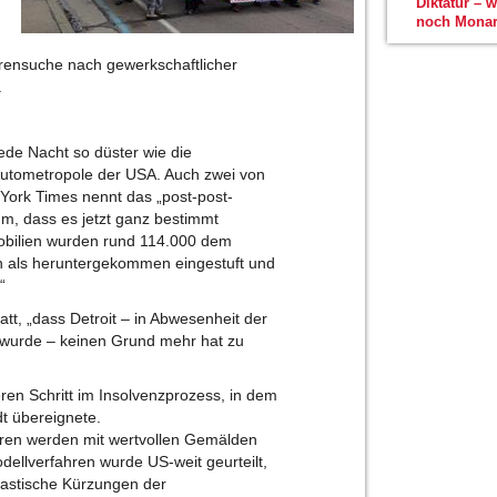
Diktatur – 
noch Monar
urensuche nach gewerkschaftlicher
.
jede Nacht so düster wie die
 Autometropole der USA. Auch zwei von
 York Times nennt das „post-post-
imm, dass es jetzt ganz bestimmt
mobilien wurden rund 114.000 dem
n als heruntergekommen eingestuft und
“
t, „dass Detroit – in Abwesenheit der
 wurde – keinen Grund mehr hat zu
ren Schritt im Insolvenzprozess, in dem
t übereignete.
oren werden mit wertvollen Gemälden
ellverfahren wurde US-weit geurteilt,
rastische Kürzungen der