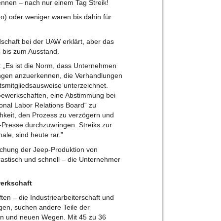
nnen – nach nur einem Tag Streik!
o) oder weniger waren bis dahin für
dschaft bei der UAW erklärt, aber das
 bis zum Ausstand.
: „Es ist die Norm, dass Unternehmen
rungen anzuerkennen, die Verhandlungen
tsmitgliedsausweise unterzeichnet.
 Gewerkschaften, eine Abstimmung bei
onal Labor Relations Board“ zu
hkeit, den Prozess zu verzögern und
-Presse durchzuwringen. Streiks zur
le, sind heute rar.”
rechung der Jeep-Produktion von
rastisch und schnell – die Unternehmer
werkschaft
en – die Industriearbeiterschaft und
gen, suchen andere Teile der
on und neuen Wegen. Mit 45 zu 36