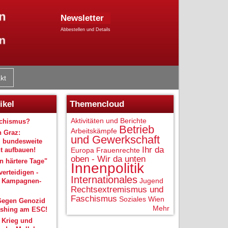
Newsletter
Abbestellen und Details
kt
ikel
Themencloud
Aktivitäten und Berichte
schismus?
Betrieb
Arbeitskämpfe
n Graz:
und Gewerkschaft
 bundesweite
Ihr da
 aufbauen!
Europa
Frauenrechte
oben - Wir da unten
 härtere Tage"
Innenpolitik
verteidigen -
Internationales
Jugend
r Kampagnen-
Rechtsextremismus und
Faschismus
Soziales
Wien
Gegen Genozid
Mehr
shing am ESC!
 Krieg und