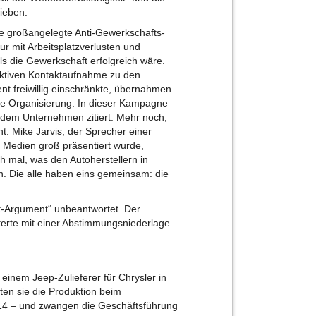
ieben.
e großangelegte Anti-Gewerkschafts-
r mit Arbeitsplatzverlusten und
s die Gewerkschaft erfolgreich wäre.
aktiven Kontaktaufnahme zu den
 freiwillig einschränkte, übernahmen
e Organisierung. In dieser Kampagne
em Unternehmen zitiert. Mehr noch,
. Mike Jarvis, der Sprecher einer
 Medien groß präsentiert wurde,
 mal, was den Autoherstellern in
en. Die alle haben eins gemeinsam: die
t-Argument“ unbeantwortet. Der
terte mit einer Abstimmungsniederlage
 einem Jeep-Zulieferer für Chrysler in
ten sie die Produktion beim
14 – und zwangen die Geschäftsführung