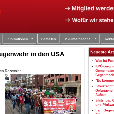
Jump to navigation
Publikationen
Bestellen
ISA International
Konta
Neueste Art
Gegenwehr in den USA
Was ist Fa
KPÖ-Sieg i
ßen Rezession
Gemeinsam
Gegenmacht
"Es kommen
Streikrecht 
Gelungene
Auftakt!
Shitshow. 
und Pinkwa
Iran: Gegen