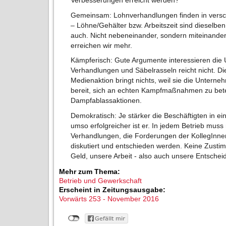
Verbesserungen erreicht werden?
Gemeinsam: Lohnverhandlungen finden in versc
– Löhne/Gehälter bzw. Arbeitszeit sind dieselb
auch. Nicht nebeneinander, sondern miteinander 
erreichen wir mehr.
Kämpferisch: Gute Argumente interessieren die 
Verhandlungen und Säbelrasseln reicht nicht. D
Medienaktion bringt nichts, weil sie die Unterneh
bereit, sich an echten Kampfmaßnahmen zu bete
Dampfablassaktionen.
Demokratisch: Je stärker die Beschäftigten in e
umso erfolgreicher ist er. In jedem Betrieb mus
Verhandlungen, die Forderungen der KollegInne
diskutiert und entschieden werden. Keine Zust
Geld, unsere Arbeit - also auch unsere Entschei
Mehr zum Thema:
Betrieb und Gewerkschaft
Erscheint in Zeitungsausgabe:
Vorwärts 253 - November 2016