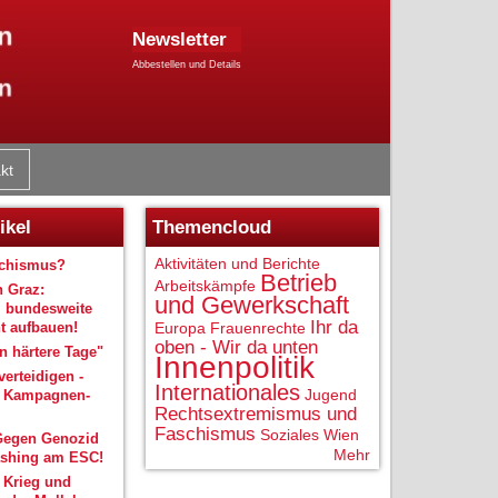
Newsletter
Abbestellen und Details
kt
ikel
Themencloud
Aktivitäten und Berichte
schismus?
Betrieb
Arbeitskämpfe
n Graz:
und Gewerkschaft
 bundesweite
Ihr da
 aufbauen!
Europa
Frauenrechte
oben - Wir da unten
 härtere Tage"
Innenpolitik
verteidigen -
Internationales
Jugend
r Kampagnen-
Rechtsextremismus und
Faschismus
Soziales
Wien
Gegen Genozid
Mehr
shing am ESC!
 Krieg und