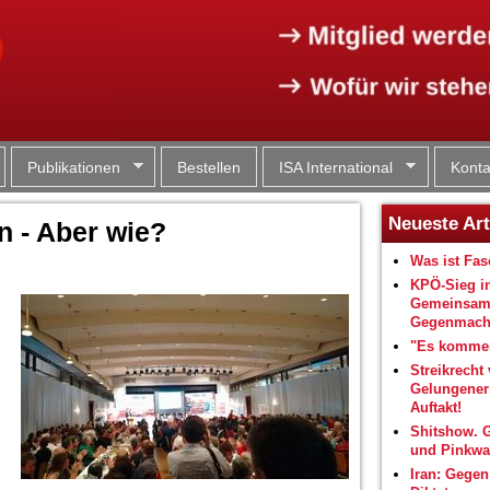
Jump to navigation
Publikationen
Bestellen
ISA International
Konta
Neueste Art
 - Aber wie?
Was ist Fa
KPÖ-Sieg i
Gemeinsam
Gegenmacht
"Es kommen
Streikrecht 
Gelungene
Auftakt!
Shitshow. 
und Pinkwa
Iran: Gegen