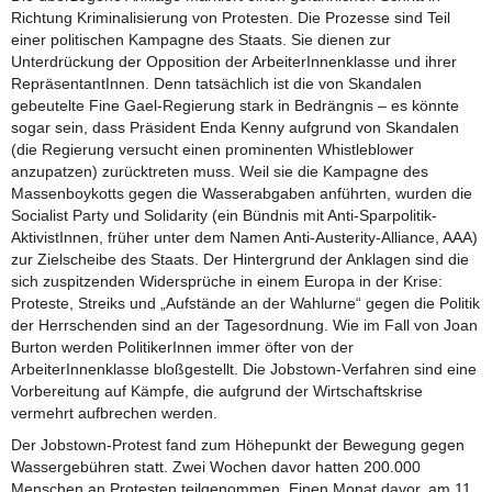
Richtung Kriminalisierung von Protesten. Die Prozesse sind Teil
einer politischen Kampagne des Staats. Sie dienen zur
Unterdrückung der Opposition der ArbeiterInnenklasse und ihrer
RepräsentantInnen. Denn tatsächlich ist die von Skandalen
gebeutelte Fine Gael-Regierung stark in Bedrängnis – es könnte
sogar sein, dass Präsident Enda Kenny aufgrund von Skandalen
(die Regierung versucht einen prominenten Whistleblower
anzupatzen) zurücktreten muss. Weil sie die Kampagne des
Massenboykotts gegen die Wasserabgaben anführten, wurden die
Socialist Party und Solidarity (ein Bündnis mit Anti-Sparpolitik-
AktivistInnen, früher unter dem Namen Anti-Austerity-Alliance, AAA)
zur Zielscheibe des Staats. Der Hintergrund der Anklagen sind die
sich zuspitzenden Widersprüche in einem Europa in der Krise:
Proteste, Streiks und „Aufstände an der Wahlurne“ gegen die Politik
der Herrschenden sind an der Tagesordnung. Wie im Fall von Joan
Burton werden PolitikerInnen immer öfter von der
ArbeiterInnenklasse bloßgestellt. Die Jobstown-Verfahren sind eine
Vorbereitung auf Kämpfe, die aufgrund der Wirtschaftskrise
vermehrt aufbrechen werden.
Der Jobstown-Protest fand zum Höhepunkt der Bewegung gegen
Wassergebühren statt. Zwei Wochen davor hatten 200.000
Menschen an Protesten teilgenommen. Einen Monat davor, am 11.