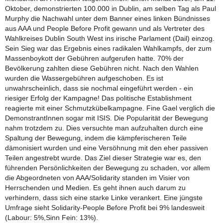
Oktober, demonstrierten 100.000 in Dublin, am selben Tag als Paul
Murphy die Nachwahl unter dem Banner eines linken Bündnisses
aus AAA und People Before Profit gewann und als Vertreter des
Wahlkreises Dublin South West ins irische Parlament (Dail) einzog.
Sein Sieg war das Ergebnis eines radikalen Wahlkampfs, der zum
Massenboykott der Gebühren aufgerufen hatte. 70% der
Bevölkerung zahlten diese Gebühren nicht. Nach den Wahlen
wurden die Wassergebühren aufgeschoben. Es ist
unwahrscheinlich, dass sie nochmal eingeführt werden - ein
riesiger Erfolg der Kampagne! Das politische Establishment
reagierte mit einer Schmutzkübelkampagne. Fine Gael verglich die
DemonstrantInnen sogar mit ISIS. Die Popularität der Bewegung
nahm trotzdem zu. Dies versuchte man aufzuhalten durch eine
Spaltung der Bewegung, indem die kämpferischeren Teile
dämonisiert wurden und eine Versöhnung mit den eher passiven
Teilen angestrebt wurde. Das Ziel dieser Strategie war es, den
führenden Persönlichkeiten der Bewegung zu schaden, vor allem
die Abgeordneten von AAA/Solidarity standen im Visier von
Herrschenden und Medien. Es geht ihnen auch darum zu
verhindern, dass sich eine starke Linke verankert. Eine jüngste
Umfrage sieht Solidarity-People Before Profit bei 9% landesweit
(Labour: 5%,Sinn Fein: 13%).