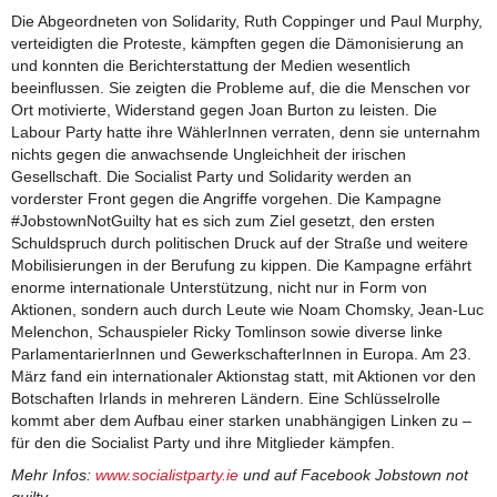
Die Abgeordneten von Solidarity, Ruth Coppinger und Paul Murphy,
verteidigten die Proteste, kämpften gegen die Dämonisierung an
und konnten die Berichterstattung der Medien wesentlich
beeinflussen. Sie zeigten die Probleme auf, die die Menschen vor
Ort motivierte, Widerstand gegen Joan Burton zu leisten. Die
Labour Party hatte ihre WählerInnen verraten, denn sie unternahm
nichts gegen die anwachsende Ungleichheit der irischen
Gesellschaft. Die Socialist Party und Solidarity werden an
vorderster Front gegen die Angriffe vorgehen. Die Kampagne
#JobstownNotGuilty hat es sich zum Ziel gesetzt, den ersten
Schuldspruch durch politischen Druck auf der Straße und weitere
Mobilisierungen in der Berufung zu kippen. Die Kampagne erfährt
enorme internationale Unterstützung, nicht nur in Form von
Aktionen, sondern auch durch Leute wie Noam Chomsky, Jean-Luc
Melenchon, Schauspieler Ricky Tomlinson sowie diverse linke
ParlamentarierInnen und GewerkschafterInnen in Europa. Am 23.
März fand ein internationaler Aktionstag statt, mit Aktionen vor den
Botschaften Irlands in mehreren Ländern. Eine Schlüsselrolle
kommt aber dem Aufbau einer starken unabhängigen Linken zu –
für den die Socialist Party und ihre Mitglieder kämpfen.
Mehr Infos:
www.socialistparty.ie
und auf Facebook Jobstown not