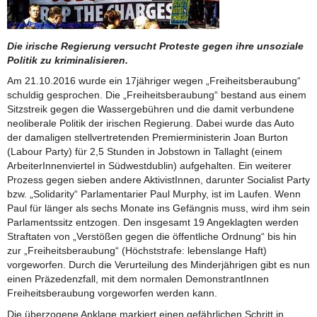
Die irische Regierung versucht Proteste gegen ihre unsoziale
Politik zu kriminalisieren.
Am 21.10.2016 wurde ein 17jähriger wegen „Freiheitsberaubung“
schuldig gesprochen. Die „Freiheitsberaubung“ bestand aus einem
Sitzstreik gegen die Wassergebühren und die damit verbundene
neoliberale Politik der irischen Regierung. Dabei wurde das Auto
der damaligen stellvertretenden Premierministerin Joan Burton
(Labour Party) für 2,5 Stunden in Jobstown in Tallaght (einem
ArbeiterInnenviertel in Südwestdublin) aufgehalten. Ein weiterer
Prozess gegen sieben andere AktivistInnen, darunter Socialist Party
bzw. „Solidarity“ Parlamentarier Paul Murphy, ist im Laufen. Wenn
Paul für länger als sechs Monate ins Gefängnis muss, wird ihm sein
Parlamentssitz entzogen. Den insgesamt 19 Angeklagten werden
Straftaten von „Verstößen gegen die öffentliche Ordnung“ bis hin
zur „Freiheitsberaubung“ (Höchststrafe: lebenslange Haft)
vorgeworfen. Durch die Verurteilung des Minderjährigen gibt es nun
einen Präzedenzfall, mit dem normalen DemonstrantInnen
Freiheitsberaubung vorgeworfen werden kann.
Die überzogene Anklage markiert einen gefährlichen Schritt in