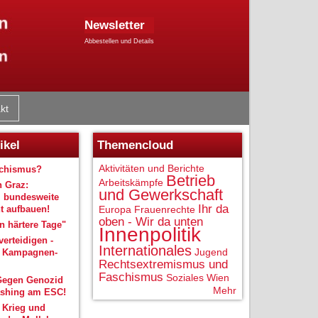
Newsletter
Abbestellen und Details
kt
ikel
Themencloud
Aktivitäten und Berichte
schismus?
Betrieb
Arbeitskämpfe
n Graz:
und Gewerkschaft
 bundesweite
Ihr da
 aufbauen!
Europa
Frauenrechte
oben - Wir da unten
 härtere Tage"
Innenpolitik
verteidigen -
Internationales
Jugend
r Kampagnen-
Rechtsextremismus und
Faschismus
Soziales
Wien
Gegen Genozid
Mehr
shing am ESC!
 Krieg und