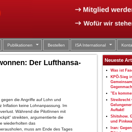
Jump to navigation
Publikationen
Bestellen
ISA International
Konta
Neueste Art
ewonnen: Der Lufthansa-
Was ist Fa
KPÖ-Sieg i
Gemeinsam
Gegenmacht
"Es kommen
n gegen die Angriffe auf Lohn und
Streikrecht 
Gelungene
tz Inflation keine Lohnanpassung. Im
Auftakt!
verlust. Während die PilotInnen mit
Shitshow. 
kpit“ streikten, argumentierte die
und Pinkwa
e wiederholten das
Iran: Gegen
 herausholen, muss am Ende des Tages