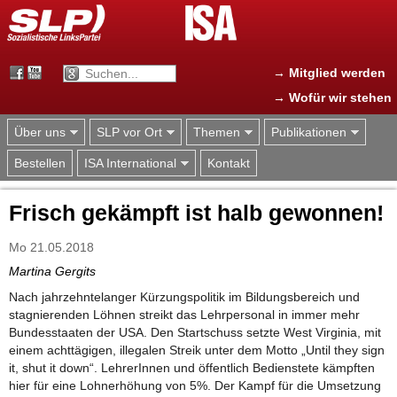
Jump to navigation
→ Mitglied werden
→ Wofür wir stehen
Über uns
SLP vor Ort
Themen
Publikationen
Bestellen
ISA International
Kontakt
Frisch gekämpft ist halb gewonnen!
Mo 21.05.2018
Martina Gergits
Nach jahrzehntelanger Kürzungspolitik im Bildungsbereich und
stagnierenden Löhnen streikt das Lehrpersonal in immer mehr
Bundesstaaten der USA. Den Startschuss setzte West Virginia, mit
einem achttägigen, illegalen Streik unter dem Motto „Until they sign
it, shut it down“. LehrerInnen und öffentlich Bedienstete kämpften
hier für eine Lohnerhöhung von 5%. Der Kampf für die Umsetzung