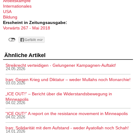
Arbeitskämpfe
Internationales
USA
Bildung
Erscheint in Zeitungsausgabe:
Vorwärts 267 - Mai 2018
Ähnliche Artikel
Streikrecht verteidigen - Gelungener Kampagnen-Auftakt!
24.05.2026
Iran: Gegen Krieg und Diktatur – weder Mullahs noch Monarchie!
03.03.2026
„ICE OUT!“ – Bericht über die Widerstandsbewegung in
Minneapolis
04.02.2026
“ICE OUT!” A report on the resistance movement in Minneapolis
04.02.2026
Iran: Solidarität mit dem Aufstand - weder Ayatollah noch Schah!
14.01.2026