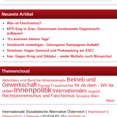
Neueste Artikel
Was ist Faschismus?
KPÖ-Sieg in Graz: Gemeinsam bundesweite Gegenmacht
aufbauen!
"Es kommen härtere Tage"
Streikrecht verteidigen - Gelungener Kampagnen-Auftakt!
Shitshow. Gegen Genozid und Pinkwashing am ESC!
Iran: Gegen Krieg und Diktatur – weder Mullahs noch Monarchie!
Themencloud
Betrieb und
Aktivitäten und Berichte
Arbeitskämpfe
Gewerkschaft
Ihr da oben - Wir da
Europa
Frauenrechte
Innenpolitik
Internationales
unten
Jugend
Rechtsextremismus und Faschismus
Soziales
Wien
Mehr
Internationale Sozialistische Alternative Österreich |
Impressum
|
Datenschutz
|
Sitemap
| 01/524 63 10 |
slp@slp.at