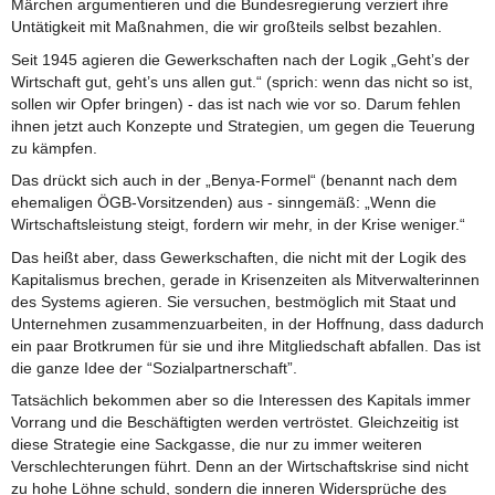
Märchen argumentieren und die Bundesregierung verziert ihre
Untätigkeit mit Maßnahmen, die wir großteils selbst bezahlen.
Seit 1945 agieren die Gewerkschaften nach der Logik „Geht’s der
Wirtschaft gut, geht’s uns allen gut.“ (sprich: wenn das nicht so ist,
sollen wir Opfer bringen) - das ist nach wie vor so. Darum fehlen
ihnen jetzt auch Konzepte und Strategien, um gegen die Teuerung
zu kämpfen.
Das drückt sich auch in der „Benya-Formel“ (benannt nach dem
ehemaligen ÖGB-Vorsitzenden) aus - sinngemäß: „Wenn die
Wirtschaftsleistung steigt, fordern wir mehr, in der Krise weniger.“
Das heißt aber, dass Gewerkschaften, die nicht mit der Logik des
Kapitalismus brechen, gerade in Krisenzeiten als Mitverwalterinnen
des Systems agieren. Sie versuchen, bestmöglich mit Staat und
Unternehmen zusammenzuarbeiten, in der Hoffnung, dass dadurch
ein paar Brotkrumen für sie und ihre Mitgliedschaft abfallen. Das ist
die ganze Idee der “Sozialpartnerschaft”.
Tatsächlich bekommen aber so die Interessen des Kapitals immer
Vorrang und die Beschäftigten werden vertröstet. Gleichzeitig ist
diese Strategie eine Sackgasse, die nur zu immer weiteren
Verschlechterungen führt. Denn an der Wirtschaftskrise sind nicht
zu hohe Löhne schuld, sondern die inneren Widersprüche des