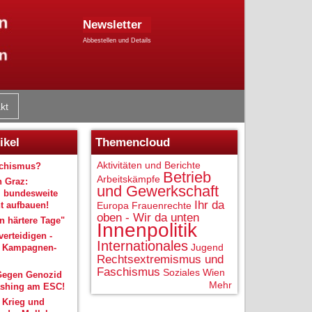
Newsletter
Abbestellen und Details
kt
ikel
Themencloud
Aktivitäten und Berichte
schismus?
Betrieb
Arbeitskämpfe
n Graz:
und Gewerkschaft
 bundesweite
Ihr da
 aufbauen!
Europa
Frauenrechte
oben - Wir da unten
 härtere Tage"
Innenpolitik
verteidigen -
Internationales
Jugend
r Kampagnen-
Rechtsextremismus und
Faschismus
Soziales
Wien
Gegen Genozid
Mehr
shing am ESC!
 Krieg und