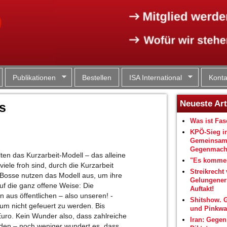
Jump to navigation
Publikationen
Bestellen
ISA International
Konta
Neueste Art
s
Was ist Fa
KPÖ-Sieg i
Gemeinsam
Gegenmacht
n das Kurzarbeit-Modell – das alleine
"Es kommen
iele froh sind, durch die Kurzarbeit
Streikrecht 
 Bosse nutzen das Modell aus, um ihre
Gelungene
uf die ganz offene Weise: Die
Auftakt!
aus öffentlichen – also unseren! -
Shitshow. 
 um nicht gefeuert zu werden. Bis
und Pinkwa
 Euro. Kein Wunder also, dass zahlreiche
Iran: Gegen
en – noch weniger wundert es, dass