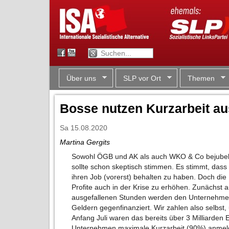
Über uns
SLP vor Ort
Themen
Bosse nutzen Kurzarbeit au
Sa 15.08.2020
Martina Gergits
Sowohl ÖGB und AK als auch WKO & Co bejubelte
sollte schon skeptisch stimmen. Es stimmt, dass v
ihren Job (vorerst) behalten zu haben. Doch die
Profite auch in der Krise zu erhöhen. Zunächst a
ausgefallenen Stunden werden den Unternehmen 
Geldern gegenfinanziert. Wir zahlen also selbst,
Anfang Juli waren das bereits über 3 Milliarden
Unternehmen maximale Kurzarbeit (90%) anmeld