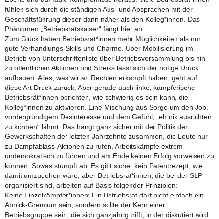
fühlen sich durch die ständigen Aus- und Absprachen mit der
Geschäftsführung dieser dann näher als den Kolleg*innen. Das
Phänomen „Betriebsratskaiser“ fängt hier an...
Zum Glück haben Betriebsrät*innen mehr Möglichkeiten als nur
gute Verhandlungs-Skills und Charme. Über Mobilisierung im
Betrieb von Unterschriftenliste über Betriebsversammlung bis hin
zu öffentlichen Aktionen und Streiks lässt sich der nötige Druck
aufbauen. Alles, was wir an Rechten erkämpft haben, geht auf
diese Art Druck zurück. Aber gerade auch linke, kämpferische
Betriebsrät*innen berichten, wie schwierig es sein kann, die
Kolleg*innen zu aktivieren. Eine Mischung aus Sorge um den Job,
vordergründigem Desinteresse und dem Gefühl, „eh nix ausrichten
zu können“ lähmt. Das hängt ganz sicher mit der Politik der
Gewerkschaften der letzten Jahrzehnte zusammen, die Leute nur
zu Dampfablass-Aktionen zu rufen, Arbeitskämpfe extrem
undemokratisch zu führen und am Ende keinen Erfolg vorweisen zu
können. Sowas stumpft ab. Es gibt sicher kein Patentrezept, wie
damit umzugehen wäre, aber Betriebsrät*innen, die bei der SLP
organisiert sind, arbeiten auf Basis folgender Prinzipien:
Keine Einzelkämpfer*innen: Ein Betriebsrat darf nicht einfach ein
Abnick-Gremium sein, sondern sollte der Kern einer
Betriebsgruppe sein, die sich ganzjährig trifft, in der diskutiert wird