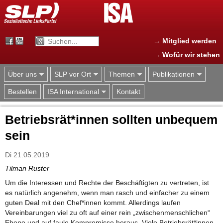
Jump to navigation
→ Mitglied werden
→ Wofür wir stehen
Über uns
SLP vor Ort
Themen
Publikationen
Bestellen
ISA International
Kontakt
Betriebsrät*innen sollten unbequem
sein
Di 21.05.2019
Tilman Ruster
Um die Interessen und Rechte der Beschäftigten zu vertreten, ist
es natürlich angenehm, wenn man rasch und einfacher zu einem
guten Deal mit den Chef*innen kommt. Allerdings laufen
Vereinbarungen viel zu oft auf einer rein „zwischenmenschlichen“
Ebene und auf faule Kompromisse heraus. Viele Betriebsrät*innen